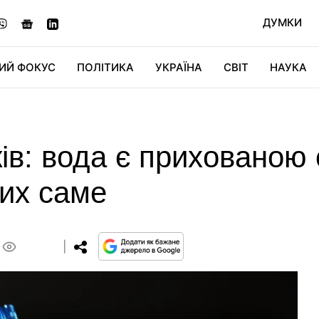
ДУМКИ
ИЙ ФОКУС
ПОЛІТИКА
УКРАЇНА
СВІТ
НАУКА
ДІДЖИТАЛ
АВТО
СВІТФАН
КУ
ків: вода є приховано
ких саме
0