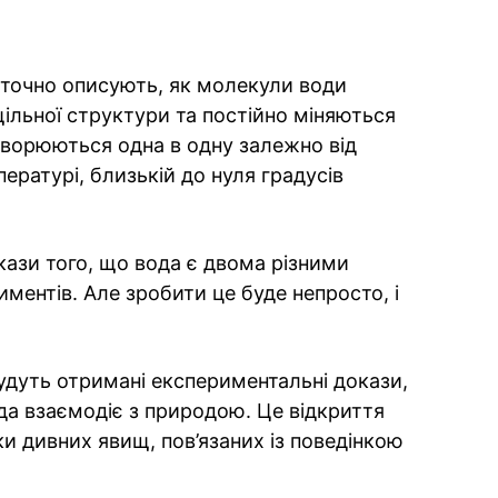
і точно описують, як молекули води
ільної структури та постійно міняються
творюються одна в одну залежно від
ературі, близькій до нуля градусів
кази того, що вода є двома різними
иментів. Але зробити це буде непросто, і
удуть отримані експериментальні докази,
ода взаємодіє з природою. Це відкриття
 дивних явищ, пов’язаних із поведінкою