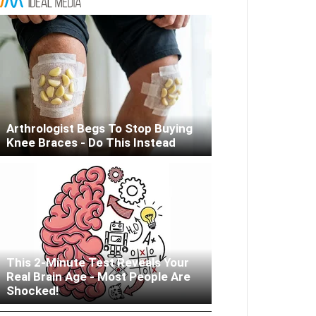
Arthrologist Begs To Stop Buying
Knee Braces - Do This Instead
This 2-Minute Test Reveals Your
Real Brain Age - Most People Are
Woman Lives In Garage - Don't
Shocked!
Judge Until You Peek Inside