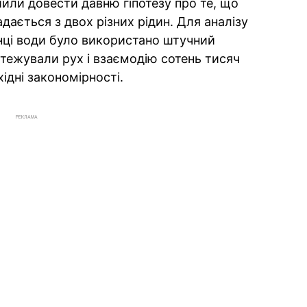
или довести давню гіпотезу про те, що
дається з двох різних рідин. Для аналізу
нці води було використано штучний
дстежували рух і взаємодію сотень тисяч
ідні закономірності.
РЕКЛАМА