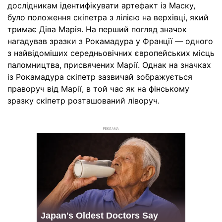
дослідникам ідентифікувати артефакт із Маску,
було положення скіпетра з лілією на верхівці, який
тримає Діва Марія. На перший погляд значок
нагадував зразки з Рокамадура у Франції — одного
з найвідоміших середньовічних європейських місць
паломництва, присвячених Марії. Однак на значках
із Рокамадура скіпетр зазвичай зображується
праворуч від Марії, в той час як на фінському
зразку скіпетр розташований ліворуч.
РЕКЛАМА