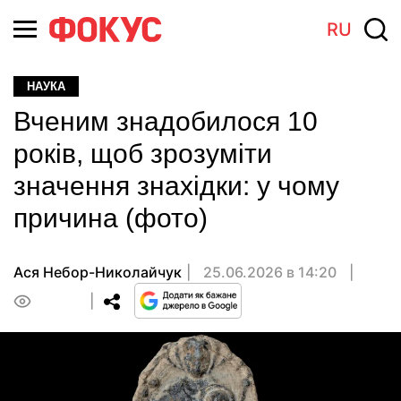
RU
НАУКА
Вченим знадобилося 10
років, щоб зрозуміти
значення знахідки: у чому
причина (фото)
Ася Небор-Николайчук
25.06.2026 в 14:20
0