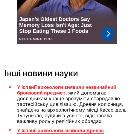
Інші новини науки
У Іспанії археологи виявили незвичайний
бронзовий предмет
, який допомагає
дослідникам краще зрозуміти стародавню
тартесійську цивілізацію. Древня колісниця,
знайдена на археологічному місці Касас-дель-
Туруньєло, судячи з усього, відігравала
важливу роль у релігійних обрядах.
У Іспанії археологи знайшли древнє