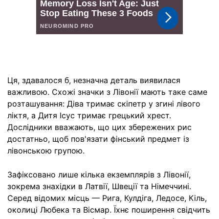
Ця, здавалося б, незначна деталь виявилася
важливою. Схожі значки з Лівонії мають таке саме
розташування: Діва тримає скіпетр у згині лівого
ліктя, а Дитя Ісус тримає грецький хрест.
Дослідники вважають, що цих збережених рис
достатньо, щоб пов'язати фінський предмет із
лівонською групою.
Зафіксовано лише кілька екземплярів з Лівонії,
зокрема знахідки в Латвії, Швеції та Німеччині.
Серед відомих місць — Рига, Кулдіга, Ледосе, Кіль,
околиці Любека та Вісмар. Їхнє поширення свідчить