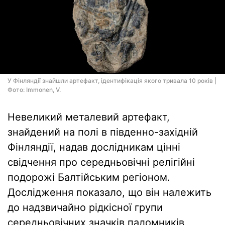
У Фінляндії знайшли артефакт, ідентифікація якого тривала 10 років |
Фото: Immonen, V.
Невеликий металевий артефакт,
знайдений на полі в південно-західній
Фінляндії, надав дослідникам цінні
свідчення про середньовічні релігійні
подорожі Балтійським регіоном.
Дослідження показало, що він належить
до надзвичайно рідкісної групи
середньовічних значків паломників,