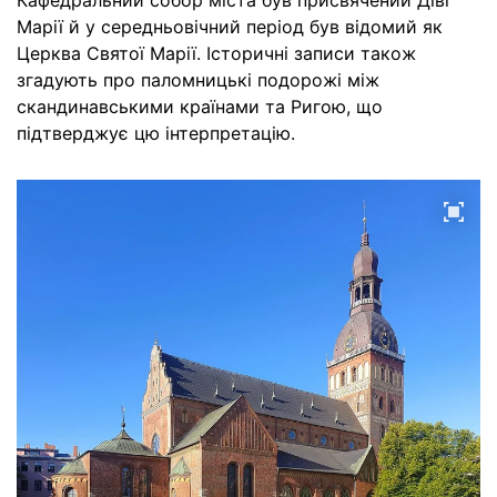
Кафедральний собор міста був присвячений Діві
Марії й у середньовічний період був відомий як
Церква Святої Марії. Історичні записи також
згадують про паломницькі подорожі між
скандинавськими країнами та Ригою, що
підтверджує цю інтерпретацію.