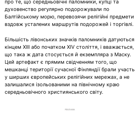
про те, що середньовічні паломники, купці та
духовенство регулярно подорожували по
Балтійському морю, перевозячи релігійні предмети
вздовж усталених маршрутів подорожей і торгівлі.
Більшість лівонських значків паломників датуються
кінцем XIII або початком XIV століття, і вважається,
що така ж дата стосується й екземпляра з Маску.
Цей артефакт є прямим свідченням того, що
мешканці території сучасної Фінляндії брали участь
у ширших європейських релігійних мережах, а не
залишалися ізольованими на північному краю
середньовічного християнського світу.
РЕКЛАМА