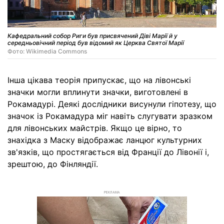
Кафедральний собор Риги був присвячений Діві Марії й у
середньовічний період був відомий як Церква Святої Марії
Фото: Wikimedia Commons
Інша цікава теорія припускає, що на лівонські
значки могли вплинути значки, виготовлені в
Рокамадурі. Деякі дослідники висунули гіпотезу, що
значок із Рокамадура міг навіть слугувати зразком
для лівонських майстрів. Якщо це вірно, то
знахідка з Маску відображає ланцюг культурних
зв'язків, що простягається від Франції до Лівонії і,
зрештою, до Фінляндії.
РЕКЛАМА