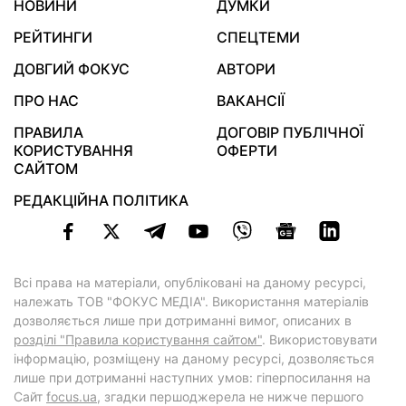
НОВИНИ
ДУМКИ
РЕЙТИНГИ
СПЕЦТЕМИ
ДОВГИЙ ФОКУС
АВТОРИ
ПРО НАС
ВАКАНСІЇ
ПРАВИЛА
ДОГОВІР ПУБЛІЧНОЇ
КОРИСТУВАННЯ
ОФЕРТИ
САЙТОМ
РЕДАКЦІЙНА ПОЛІТИКА
Всі права на матеріали, опубліковані на даному ресурсі,
належать ТОВ "ФОКУС МЕДІА". Використання матеріалів
дозволяється лише при дотриманні вимог, описаних в
розділі "Правила користування сайтом"
. Використовувати
інформацію, розміщену на даному ресурсі, дозволяється
лише при дотриманні наступних умов: гіперпосилання на
Cайт
focus.ua
, згадки першоджерела не нижче першого