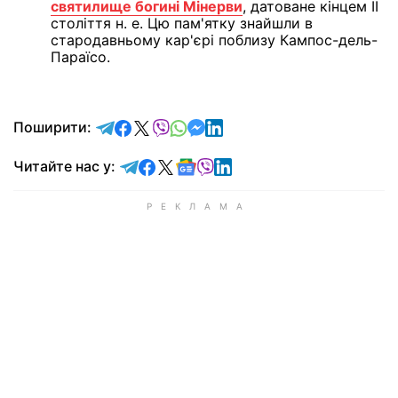
святилище богині Мінерви
, датоване кінцем II
століття н. е. Цю пам'ятку знайшли в
стародавньому кар'єрі поблизу Кампос-дель-
Параїсо.
відправити у Telegram
поділитись у Facebook
поділитись у X
відправити у Viber
відправити у Whatsapp
відправити у Messenger
відправити у LinkedIn
Поширити:
Читайте у Telegram
Читайте у Facebook
Читайте у X
Читайте у Google news
Читайте у Viber
Читайте у LinkedIn
Читайте нас у: