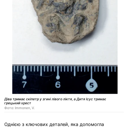
Діва тримає скіпетр у згині лівого ліктя, а Дитя Ісус тримає
грецький хрест
Фото: Immonen, V.
Однією з ключових деталей, яка допомогла