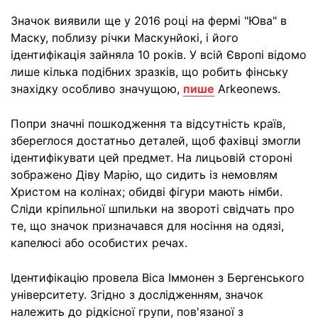
Значок виявили ще у 2016 році на фермі "Юва" в
Маску, поблизу річки Маскунйокі, і його
ідентифікація зайняла 10 років. У всій Європі відомо
лише кілька подібних зразків, що робить фінську
знахідку особливо значущою,
пише
Arkeonews.
Попри значні пошкодження та відсутність країв,
збереглося достатньо деталей, щоб фахівці змогли
ідентифікувати цей предмет. На лицьовій стороні
зображено Діву Марію, що сидить із немовлям
Христом на колінах; обидві фігури мають німби.
Сліди кріпильної шпильки на звороті свідчать про
те, що значок призначався для носіння на одязі,
капелюсі або особистих речах.
Ідентифікацію провела Віса Іммонен з Бергенського
університету. Згідно з дослідженням, значок
належить до рідкісної групи, пов'язаної з