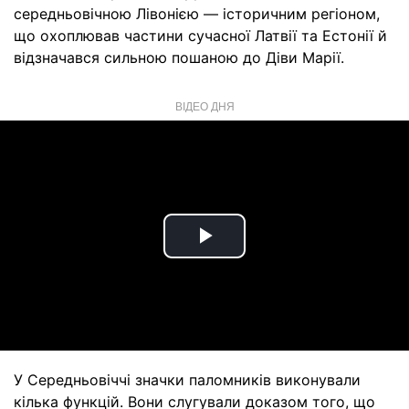
середньовічною Лівонією — історичним регіоном,
що охоплював частини сучасної Латвії та Естонії й
відзначався сильною пошаною до Діви Марії.
ВІДЕО ДНЯ
Play
Video
У Середньовіччі значки паломників виконували
кілька функцій. Вони слугували доказом того, що