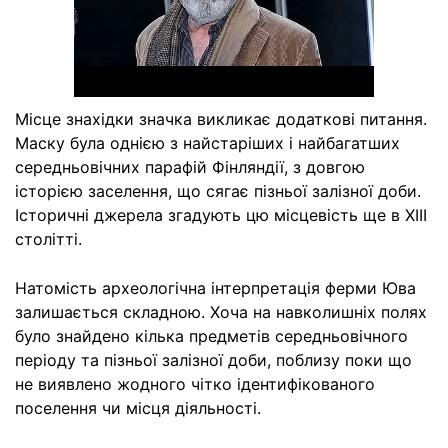
Місце знахідки значка викликає додаткові питання.
Маску була однією з найстаріших і найбагатших
середньовічних парафій Фінляндії, з довгою
історією заселення, що сягає пізньої залізної доби.
Історичні джерела згадують цю місцевість ще в XIII
столітті.
Натомість археологічна інтерпретація ферми Юва
залишається складною. Хоча на навколишніх полях
було знайдено кілька предметів середньовічного
періоду та пізньої залізної доби, поблизу поки що
не виявлено жодного чітко ідентифікованого
поселення чи місця діяльності.