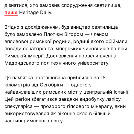
дізнатися, хто замовив спорудження святилища,
пише
Heritage Daily.
Згідно з дослідженням, будівництво святилища
було замовлено Плотієм Вігором — членом
впливової римської родини, родичі якого обіймали
посади сенаторів та імперських чиновників по всій
Римській імперії. Дослідження провели вчені з
Мадридського політехнічного університету.
Ця пам'ятка розташована приблизно за 15
кілометрів від Сегобріги — одного з
найважливіших римських міст у центральній Іспанії.
Цей регіон збагатився завдяки видобутку лапісу
спекуляріса — прозорого гіпсового мінералу, який
використовувався як віконне скло в більшій
частині римського світу.