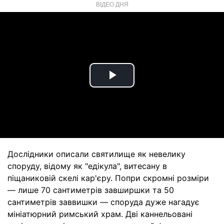
ВІДЕО ДНЯ
Play
Video
Дослідники описали святилище як невелику
споруду, відому як "едікула", витесану в
піщаниковій скелі кар'єру. Попри скромні розміри
— лише 70 сантиметрів завширшки та 50
сантиметрів заввишки — споруда дуже нагадує
мініатюрний римський храм. Дві каннельовані