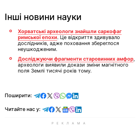
Інші новини науки
Хорватські археологи знайшли саркофаг
римської епохи
. Це відкриття здивувало
дослідників, адже поховання збереглося
неушкодженим.
Досліджуючи фрагменти старовинних амфор
,
археологи виявили докази зміни магнітного
поля Землі тисячі років тому.
відправити у Telegram
поділитись у Facebook
поділитись у X
відправити у Viber
відправити у Whatsapp
відправити у Messenger
відправити у LinkedIn
Поширити:
Читайте у Telegram
Читайте у Facebook
Читайте у X
Читайте у Google news
Читайте у Viber
Читайте у LinkedIn
Читайте нас у: