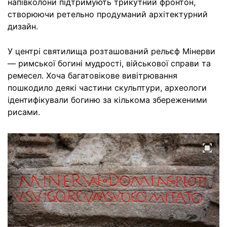
напівколони підтримують трикутний фронтон,
створюючи ретельно продуманий архітектурний
дизайн.
У центрі святилища розташований рельєф Мінерви
— римської богині мудрості, військової справи та
ремесел. Хоча багатовікове вивітрювання
пошкодило деякі частини скульптури, археологи
ідентифікували богиню за кількома збереженими
рисами.