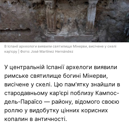
В Іспанії археологи виявили святилище Мінерви, висічене у скелі
кар'єру | Фото: José Martínez Hernández
У центральній Іспанії архелоги виявили
римське святилище богині Мінерви,
висічене у скелі. Цю пам'ятку знайшли в
стародавньому кар'єрі поблизу Кампос-
дель-Параїсо — району, відомого своєю
роллю у видобутку цінних корисних
копалин в античності.