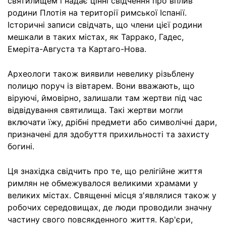
святилищем і надає цінні свідчення про вплив
родини Плотія на території римської Іспанії.
Історичні записи свідчать, що члени цієї родини
мешкали в таких містах, як Таррако, Гадес,
Емеріта-Августа та Картаго-Нова.
Археологи також виявили невелику різьблену
полицю поруч із вівтарем. Вони вважають, що
віруючі, ймовірно, залишали там жертви під час
відвідування святилища. Такі жертви могли
включати їжу, дрібні предмети або символічні дари,
призначені для здобуття прихильності та захисту
богині.
Ця знахідка свідчить про те, що релігійне життя
римлян не обмежувалося великими храмами у
великих містах. Священні місця з'являлися також у
робочих середовищах, де люди проводили значну
частину свого повсякденного життя. Кар'єри,