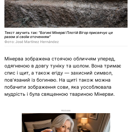
Текст звучить так: "Богині Мінерві Плотій Вігор присвячує це
разом зі своїм оточенням"
Фото: José Martínez Hernández
Мінерва зображена стоячою обличчям уперед,
одягненою в довгу туніку та шолом. Вона тримає
спис і щит, а також егіду — захисний символ,
пов'язаний із богинею. На щиті також можна
побачити зображення сови, яка уособлювала
мудрість і була священною твариною Мінерви.
РЕКЛАМА