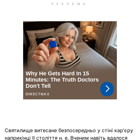
Святилище витесане безпосередньо у стіні кар'єру
наприкінці II століття н. е. Вченим навіть вдалося