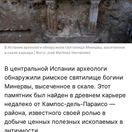
В Испании археологи обнаружили святилище Минервы, высеченное
в скале карьера | Фото: José Martínez Hernández
В центральной Испании археологи
обнаружили римское святилище богини
Минервы, высеченное в скале. Этот
памятник был найден в древнем карьере
недалеко от Кампос-дель-Параисо —
района, известного своей ролью в
добыче ценных полезных ископаемых в
античности.