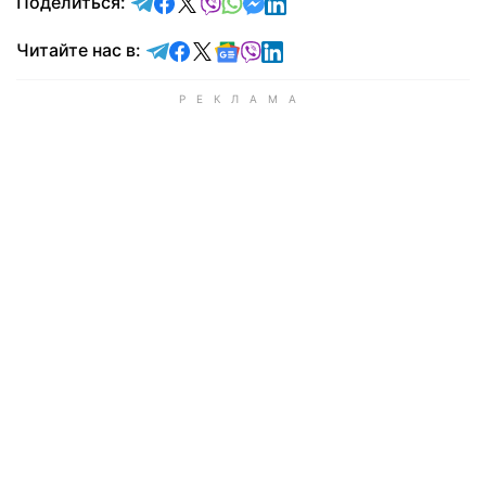
отправить в Telegram
поделиться в Facebook
поделиться в X
отправить в Viber
отправить в Whatsapp
отправить в Messenger
отправить в LinkedIn
Поделиться:
Читайте в Telegram
Читайте в Facebook
Читайте в X
Читайте в Google news
Читайте в Viber
Читайте в LinkedIn
Читайте нас в: