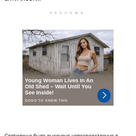
Святилище было высечено непосредственно в