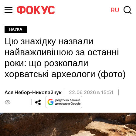
RU
НАУКА
Цю знахідку назвали
найважливішою за останні
роки: що розкопали
хорватські археологи (фото)
Ася Небор-Николайчук
22.06.2026 в 15:51
0