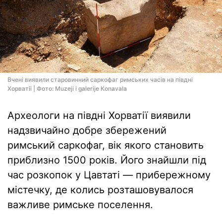
Вчені виявили старовинний саркофаг римських часів на півдні
Хорватії | Фото: Muzeji i galerije Konavala
Археологи на півдні Хорватії виявили
надзвичайно добре збережений
римський саркофаг, вік якого становить
приблизно 1500 років. Його знайшли під
час розкопок у Цавтаті — прибережному
містечку, де колись розташовувалося
важливе римське поселення.