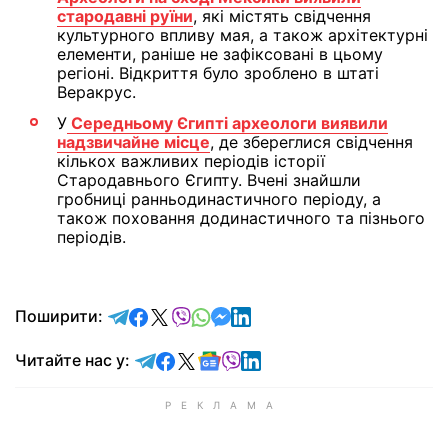
стародавні руїни
, які містять свідчення
культурного впливу мая, а також архітектурні
елементи, раніше не зафіксовані в цьому
регіоні. Відкриття було зроблено в штаті
Веракрус.
У
Середньому Єгипті археологи виявили
надзвичайне місце
, де збереглися свідчення
кількох важливих періодів історії
Стародавнього Єгипту. Вчені знайшли
гробниці ранньодинастичного періоду, а
також поховання додинастичного та пізнього
періодів.
відправити у Telegram
поділитись у Facebook
поділитись у X
відправити у Viber
відправити у Whatsapp
відправити у Messenger
відправити у LinkedIn
Поширити:
Читайте у Telegram
Читайте у Facebook
Читайте у X
Читайте у Google news
Читайте у Viber
Читайте у LinkedIn
Читайте нас у: