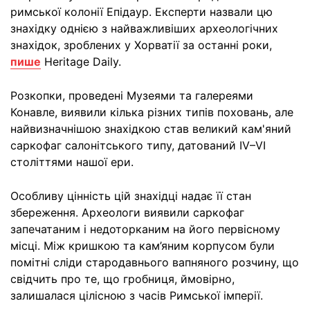
римської колонії Епідаур. Експерти назвали цю
знахідку однією з найважливіших археологічних
знахідок, зроблених у Хорватії за останні роки,
пише
Heritage Daily.
Розкопки, проведені Музеями та галереями
Конавле, виявили кілька різних типів поховань, але
найвизначнішою знахідкою став великий кам'яний
саркофаг салонітського типу, датований IV–VI
століттями нашої ери.
Особливу цінність цій знахідці надає її стан
збереження. Археологи виявили саркофаг
запечатаним і недоторканим на його первісному
місці. Між кришкою та кам’яним корпусом були
помітні сліди стародавнього вапняного розчину, що
свідчить про те, що гробниця, ймовірно,
залишалася цілісною з часів Римської імперії.