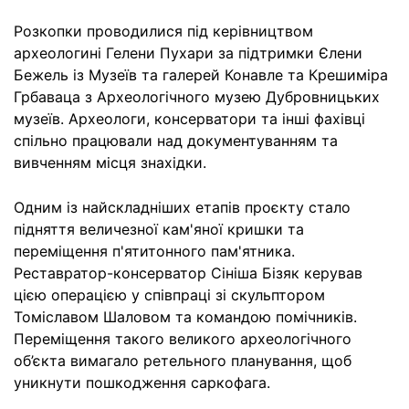
Розкопки проводилися під керівництвом
археологині Гелени Пухари за підтримки Єлени
Бежель із Музеїв та галерей Конавле та Крешиміра
Грбаваца з Археологічного музею Дубровницьких
музеїв. Археологи, консерватори та інші фахівці
спільно працювали над документуванням та
вивченням місця знахідки.
Одним із найскладніших етапів проєкту стало
підняття величезної кам'яної кришки та
переміщення п'ятитонного пам'ятника.
Реставратор-консерватор Сініша Бізяк керував
цією операцією у співпраці зі скульптором
Томіславом Шаловом та командою помічників.
Переміщення такого великого археологічного
об’єкта вимагало ретельного планування, щоб
уникнути пошкодження саркофага.