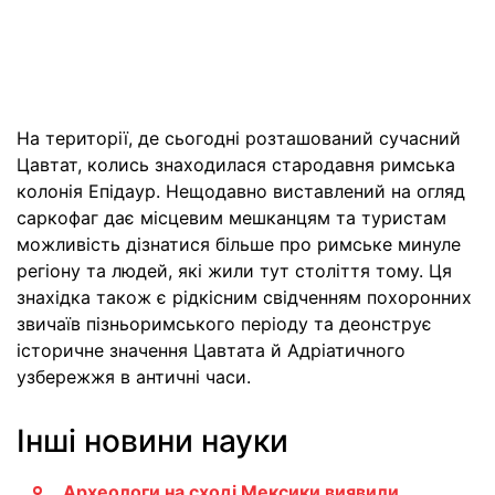
На території, де сьогодні розташований сучасний
Цавтат, колись знаходилася стародавня римська
колонія Епідаур. Нещодавно виставлений на огляд
саркофаг дає місцевим мешканцям та туристам
можливість дізнатися більше про римське минуле
регіону та людей, які жили тут століття тому. Ця
знахідка також є рідкісним свідченням похоронних
звичаїв пізньоримського періоду та деонструє
історичне значення Цавтата й Адріатичного
узбережжя в античні часи.
Інші новини науки
Археологи на сході Мексики виявили