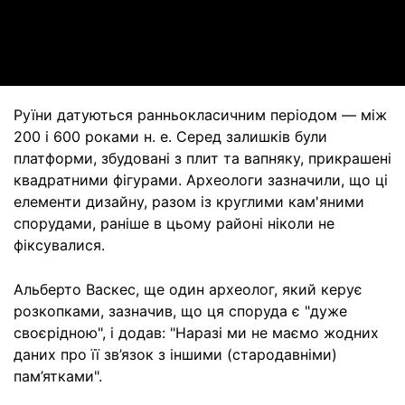
Video
Руїни датуються ранньокласичним періодом — між
200 і 600 роками н. е. Серед залишків були
платформи, збудовані з плит та вапняку, прикрашені
квадратними фігурами. Археологи зазначили, що ці
елементи дизайну, разом із круглими кам'яними
спорудами, раніше в цьому районі ніколи не
фіксувалися.
Альберто Васкес, ще один археолог, який керує
розкопками, зазначив, що ця споруда є "дуже
своєрідною", і додав: "Наразі ми не маємо жодних
даних про її зв’язок з іншими (стародавніми)
пам’ятками".