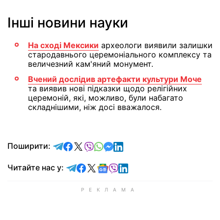
Інші новини науки
На сході Мексики
археологи виявили залишки
стародавнього церемоніального комплексу та
величезний кам'яний монумент.
Вчений дослідив артефакти культури Моче
та виявив нові підказки щодо релігійних
церемоній, які, можливо, були набагато
складнішими, ніж досі вважалося.
відправити у Telegram
поділитись у Facebook
поділитись у X
відправити у Viber
відправити у Whatsapp
відправити у Messenger
відправити у LinkedIn
Поширити:
Читайте у Telegram
Читайте у Facebook
Читайте у X
Читайте у Google news
Читайте у Viber
Читайте у LinkedIn
Читайте нас у: