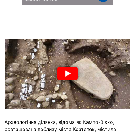
Археологічна ділянка, відома як Кампо-В'єхо,
розташована поблизу міста Коатепек, містила