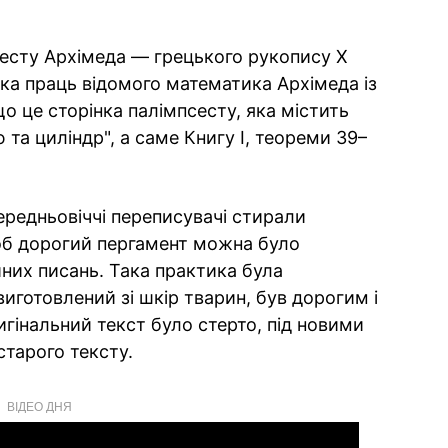
есту Архімеда — грецького рукопису X
ька праць відомого математика Архімеда із
о це сторінка палімпсесту, яка містить
 та циліндр", а саме Книгу I, теореми 39–
ередньовіччі переписувачі стирали
об дорогий пергамент можна було
йних писань. Така практика була
иготовлений зі шкір тварин, був дорогим і
гінальний текст було стерто, під новими
тарого тексту.
ВІДЕО ДНЯ