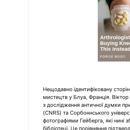
Нещодавно ідентифіковану сторі
мистецтв у Блуа, Франція. Віктор
з дослідження античної думки пр
(CNRS) та Сорбоннського універси
фотографіями Гейберга, які нині з
бібліотеці. Це порівняння підтвер