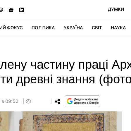
ДУМКИ
ИЙ ФОКУС
ПОЛІТИКА
УКРАЇНА
СВІТ
НАУКА
ДІДЖИТАЛ
АВТО
СВІТФАН
КУ
лену частину праці Арх
ти древні знання (фото
 в 09:52
0