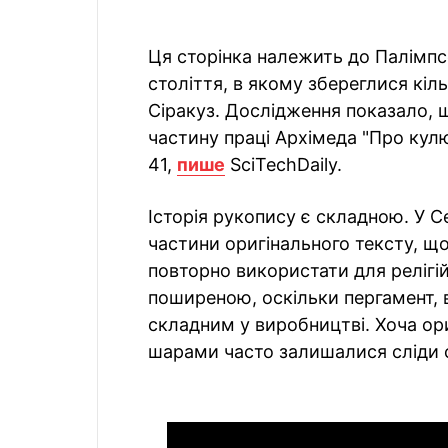
Ця сторінка належить до Палімпс
століття, в якому збереглися кіл
Сіракуз. Дослідження показало, щ
частину праці Архімеда "Про кулю
41,
пише
SciTechDaily.
Історія рукопису є складною. У С
частини оригінального тексту, щ
повторно використати для релігі
поширеною, оскільки пергамент, в
складним у виробництві. Хоча ори
шарами часто залишалися сліди с