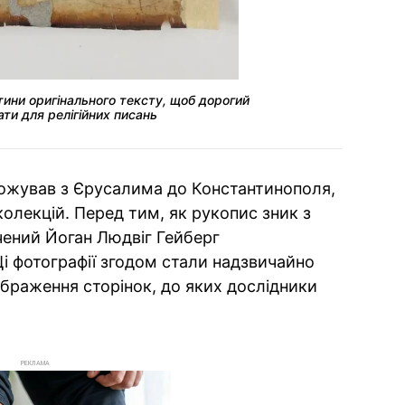
тини оригінального тексту, щоб дорогий
ти для релігійних писань
ожував з Єрусалима до Константинополя,
олекцій. Перед тим, як рукопис зник з
чений Йоган Людвіг Гейберг
Ці фотографії згодом стали надзвичайно
браження сторінок, до яких дослідники
РЕКЛАМА