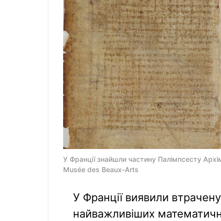
У Франції знайшли частину Палімпсесту Архім
Musée des Beaux-Arts
У Франції виявили втрачену
найважливіших математичних