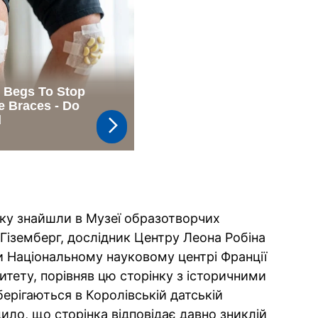
нку знайшли в Музеї образотворчих
 Гіземберг, дослідник Центру Леона Робіна
и Національному науковому центрі Франції
тету, порівняв цю сторінку з історичними
берігаються в Королівській датській
дило, що сторінка відповідає давно зниклій