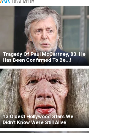
Tragedy Of Paul McCartney, 83. He
Has Been Confirmed To Be...!
13 Oldest Hollywood Stars We
Didn't Know Were Still Alive