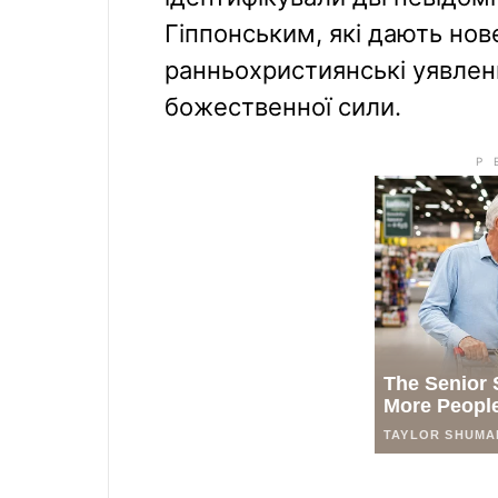
Гіппонським, які дають нов
ранньохристиянські уявленн
божественної сили.