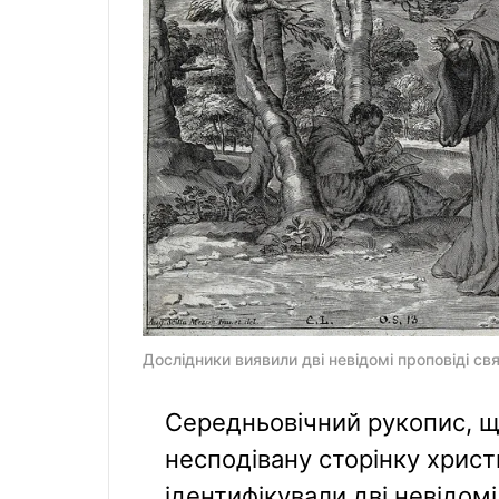
Дослідники виявили дві невідомі проповіді с
Середньовічний рукопис, що
несподівану сторінку христи
ідентифікували дві невідом