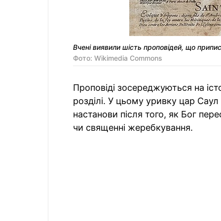
Вчені виявили шість проповідей, що прип
Фото: Wikimedia Commons
Проповіді зосереджуються на істор
розділі. У цьому уривку цар Саул
настанови після того, як Бог пере
чи священні жеребкування.