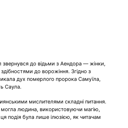
ул звернувся до відьми з Аендора — жінки,
 здібностями до ворожіння. Згідно з
ликала дух померлого пророка Самуїла,
ь Саула.
тиянськими мислителями складні питання.
и могла людина, використовуючи магію,
ця подія була лише ілюзією, як читачам