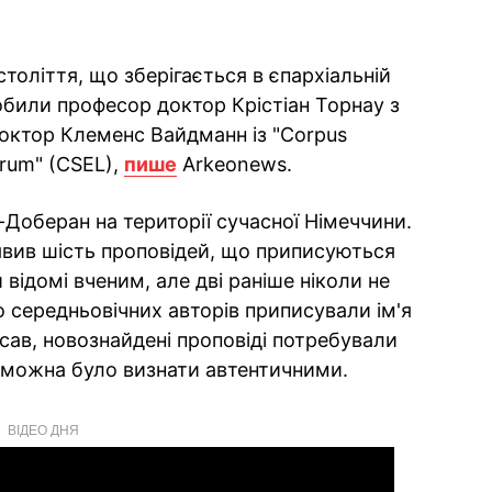
століття, що зберігається в єпархіальній
робили професор доктор Крістіан Торнау з
октор Клеменс Вайдманн із "Corpus
orum" (CSEL),
пише
Arkeonews.
Доберан на території сучасної Німеччини.
явив шість проповідей, що приписуються
 відомі вченим, але дві раніше ніколи не
о середньовічних авторів приписували ім'я
исав, новознайдені проповіді потребували
х можна було визнати автентичними.
ВІДЕО ДНЯ