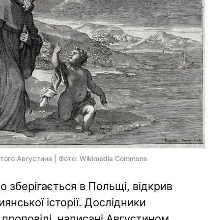
вятого Августина | Фото: Wikimedia Commons
 зберігається в Польщі, відкрив
янської історії. Дослідники
і проповіді, написані Августином