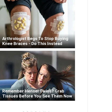
Arthrologist Begs To Stop Buying
Knee Braces - Do This Instead
Remember Hensel Twins? Grab
Tissues Before You See Them Now