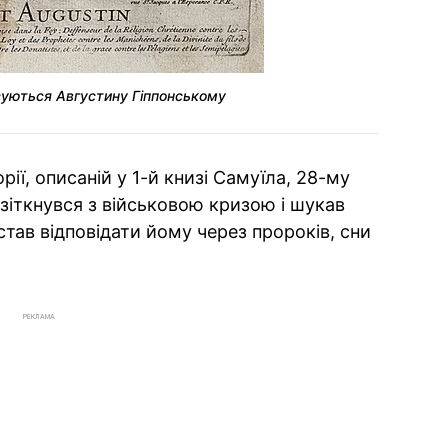
исуються Августину Гіппонському
ії, описаній у 1-й книзі Самуїла, 28-му
 зіткнувся з військовою кризою і шукав
став відповідати йому через пророків, сни
РЕКЛАМА