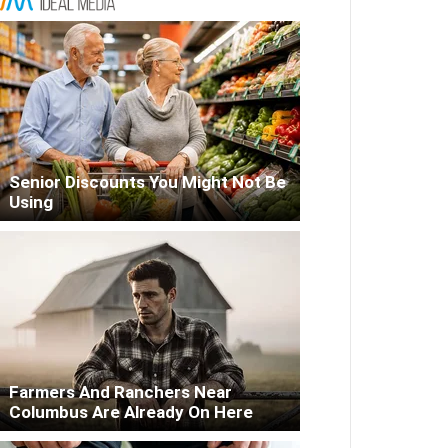
Senior Discounts You Might Not Be
Using
Farmers And Ranchers Near
Columbus Are Already On Here