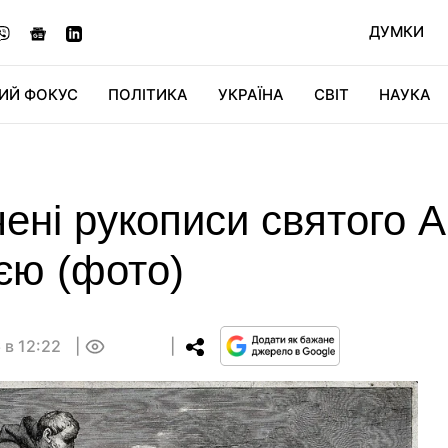
ДУМКИ
ИЙ ФОКУС
ПОЛІТИКА
УКРАЇНА
СВІТ
НАУКА
ДІДЖИТАЛ
АВТО
СВІТФАН
КУ
ені рукописи святого А
ією (фото)
 в 12:22
0