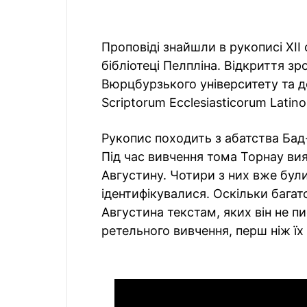
Проповіді знайшли в рукописі XII 
бібліотеці Пелпліна. Відкриття з
Вюрцбурзького університету та д
Scriptorum Ecclesiasticorum Latin
Рукопис походить з абатства Бад-
Під час вивчення тома Торнау ви
Августину. Чотири з них вже були
ідентифікувалися. Оскільки багат
Августина текстам, яких він не п
ретельного вивчення, перш ніж ї