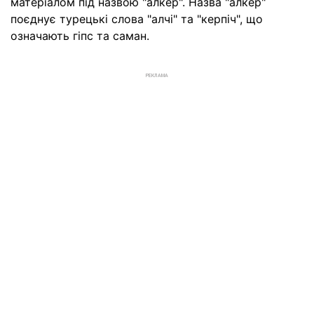
матеріалом під назвою "алкер". Назва "алкер"
поєднує турецькі слова "алчі" та "керпіч", що
означають гіпс та саман.
РЕКЛАМА