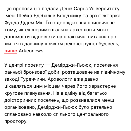
Цю пропозицію подали Деніз Сарі з Університету
імені Шейха Едебалі в Біледжику та архітекторка
Фунда Дідем Мін. Їхнє дослідження присвячене
тому, як експериментальна археологія може
допомогти відповісти на практичні питання про
життя в давнину шляхом реконструкції будівель,
пише
Arkeonews.
У центрі проєкту — Демірджи-Гьоюк, поселення
ранньої бронзової доби, розташоване на північному
заході Туреччини. Археологи вже давно
цікавляться цим місцем через його характерне
кругове планування. На відміну від багатьох
доісторичних поселень, що розвивалися менш
організовано, Демірджи-Гьоюк було ретельно
сплановано навколо спільного центрального
простору.