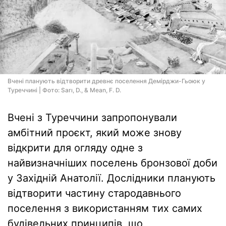
Вчені планують відтворити древнє поселення Демірджи-Гьоюк у
Туреччині | Фото: Sarı, D., & Mean, F. D.
Вчені з Туреччини запропонували
амбітний проєкт, який може знову
відкрити для огляду одне з
найвизначніших поселень бронзової доби
у Західній Анатолії. Дослідники планують
відтворити частину стародавнього
поселення з використанням тих самих
будівельних принципів, що