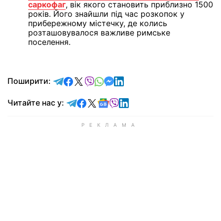
саркофаг
, вік якого становить приблизно 1500
років. Його знайшли під час розкопок у
прибережному містечку, де колись
розташовувалося важливе римське
поселення.
відправити у Telegram
поділитись у Facebook
поділитись у X
відправити у Viber
відправити у Whatsapp
відправити у Messenger
відправити у LinkedIn
Поширити:
Читайте у Telegram
Читайте у Facebook
Читайте у X
Читайте у Google news
Читайте у Viber
Читайте у LinkedIn
Читайте нас у: