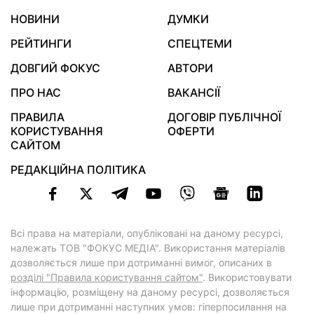
НОВИНИ
ДУМКИ
РЕЙТИНГИ
СПЕЦТЕМИ
ДОВГИЙ ФОКУС
АВТОРИ
ПРО НАС
ВАКАНСІЇ
ПРАВИЛА
ДОГОВІР ПУБЛІЧНОЇ
КОРИСТУВАННЯ
ОФЕРТИ
САЙТОМ
РЕДАКЦІЙНА ПОЛІТИКА
Всі права на матеріали, опубліковані на даному ресурсі,
належать ТОВ "ФОКУС МЕДІА". Використання матеріалів
дозволяється лише при дотриманні вимог, описаних в
розділі "Правила користування сайтом"
. Використовувати
інформацію, розміщену на даному ресурсі, дозволяється
лише при дотриманні наступних умов: гіперпосилання на