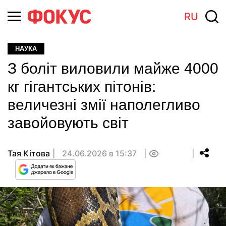
RU
НАУКА
З боліт виловили майже 4000
кг гігантських пітонів:
величезні змії наполегливо
завойовують світ
Тая Кітова
24.06.2026 в 15:37
0