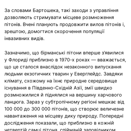
За словами Бартошека, такі заходи з управління
дозволяють стримувати місцеве розмноження
пітонів. Вчені планують продовжити вилов пітонів і,
зрештою, домогтися скорочення популяції
інвазивних видів.
Зазначимо, що бірманські пітони вперше з’явилися
у Флориді приблизно в 1970-х роках — вважається,
що це сталося внаслідок незаконного випускання
людьми екзотичних тварин у Еверглейдс. Завдяки
клімату, схожому на їхнє природне середовище
існування в Південно-Східній Азії, змії швидко
розмножилися й піднялися на вершину харчового
ланцюга. Зараз у субтропічному регіоні мешкає від
100 000 до 300 000 пітонів, що створює величезне
навантаження на місцеву дику природу. Попередні
дослідження показали, що приблизно в кожній
четвертій самці пітона, спійманій заповідником,