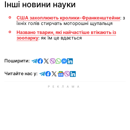
Інші новини науки
США захоплюють кролики-Франкенштейни
: з
їхніх голів стирчать моторошні щупальця
Названо тварин, які найчастіше втікають із
зоопарку
: як їм це вдається
відправити у Telegram
поділитись у Facebook
поділитись у X
відправити у Viber
відправити у Whatsapp
відправити у Messenger
відправити у LinkedIn
Поширити:
Читайте у Telegram
Читайте у Facebook
Читайте у X
Читайте у Google news
Читайте у Viber
Читайте у LinkedIn
Читайте нас у: