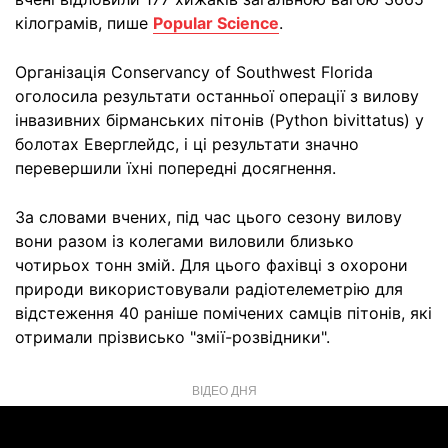
кілограмів, пише
Popular Science
.
Організація Conservancy of Southwest Florida
оголосила результати останньої операції з вилову
інвазивних бірманських пітонів (Python bivittatus) у
болотах Еверглейдс, і ці результати значно
перевершили їхні попередні досягнення.
За словами вчених, під час цього сезону вилову
вони разом із колегами виловили близько
чотирьох тонн змій. Для цього фахівці з охорони
природи використовували радіотелеметрію для
відстеження 40 раніше помічених самців пітонів, які
отримали прізвисько "змії-розвідники".
ВІДЕО ДНЯ