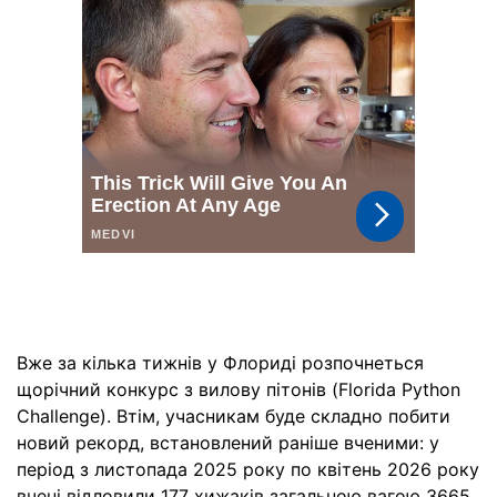
Вже за кілька тижнів у Флориді розпочнеться
щорічний конкурс з вилову пітонів (Florida Python
Challenge). Втім, учасникам буде складно побити
новий рекорд, встановлений раніше вченими: у
період з листопада 2025 року по квітень 2026 року
вчені відловили 177 хижаків загальною вагою 3665