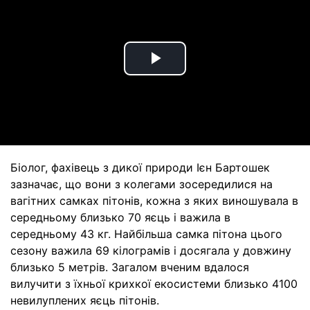
Play
Video
Біолог, фахівець з дикої природи Ієн Бартошек
зазначає, що вони з колегами зосередилися на
вагітних самках пітонів, кожна з яких виношувала в
середньому близько 70 яєць і важила в
середньому 43 кг. Найбільша самка пітона цього
сезону важила 69 кілограмів і досягала у довжину
близько 5 метрів. Загалом вченим вдалося
вилучити з їхньої крихкої екосистеми близько 4100
невилуплених яєць пітонів.