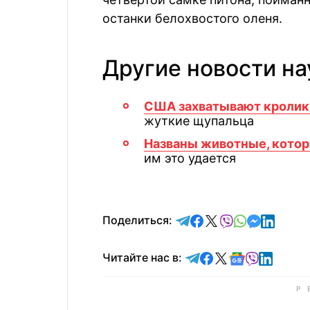
останки белохвостого оленя.
Другие новости на
США захватывают кроли
жуткие щупальца
Названы животные, котор
им это удается
отправить в Telegram
поделиться в Face
поделиться в X
отправить в V
отправить 
отправит
отправ
Поделиться:
Читайте в Telegram
Читайте в Faceb
Читайте в X
Читайте в 
Читайте в
Читайт
Читайте нас в: