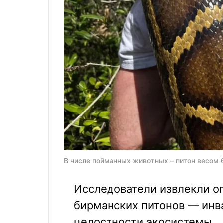
В числе пойманных животных – питон весом 69
Исследователи извлекли о
бирманских питонов — инв
целостности экосистемы.