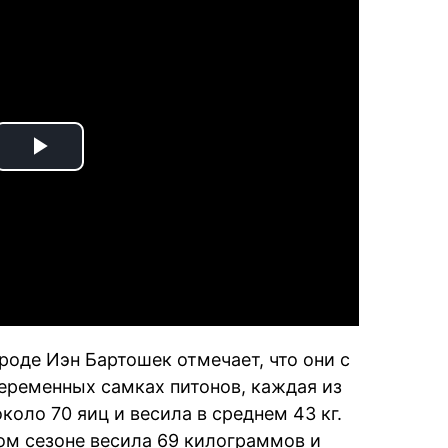
Play
Video
роде Иэн Бартошек отмечает, что они с
еременных самках питонов, каждая из
оло 70 яиц и весила в среднем 43 кг.
том сезоне весила 69 килограммов и