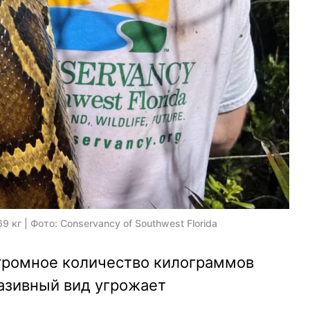
 кг | Фото: Conservancy of Southwest Florida
громное количество килограммов
азивный вид угрожает