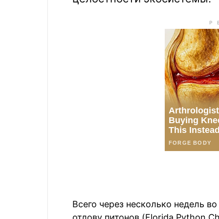
Всего через несколько недель в
отлову питонов (Florida Python C