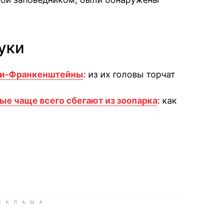
уки
ки-Франкенштейны
: из их головы торчат
ые чаще всего сбегают из зоопарка
: как
book
iber
в Whatsapp
ь в Messenger
ить в LinkedIn
ook
Google news
 Viber
е в LinkedIn