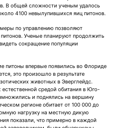
ов. В общей сложности ученым удалось
около 4100 невылупившихся яиц питонов.
 меры по управлению позволяют
 питонов. Ученые планируют продолжить
 увидеть сокращение популяции
ие питоны впервые появились во Флориде
ется, это произошло в результате
зотических животных в Эверглейдс.
х естественной средой обитания в Юго-
змножились и поднялись на вершину
ческом регионе обитает от 100 000 до
громную нагрузку на местную дикую
ия показали, что примерно в каждой
ной заповедником, были обнаружены