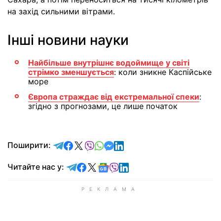
на захід сильними вітрами.
Інші новини науки
Найбільше внутрішнє водоймище у світі
стрімко зменшується
: коли зникне Каспійське
море
Європа страждає від екстремальної спеки
:
згідно з прогнозами, це лише початок
відправити у Telegram
поділитись у Facebook
поділитись у X
відправити у Viber
відправити у Whatsapp
відправити у Messenger
відправити у LinkedIn
Поширити:
Читайте у Telegram
Читайте у Facebook
Читайте у X
Читайте у Google news
Читайте у Viber
Читайте у LinkedIn
Читайте нас у: