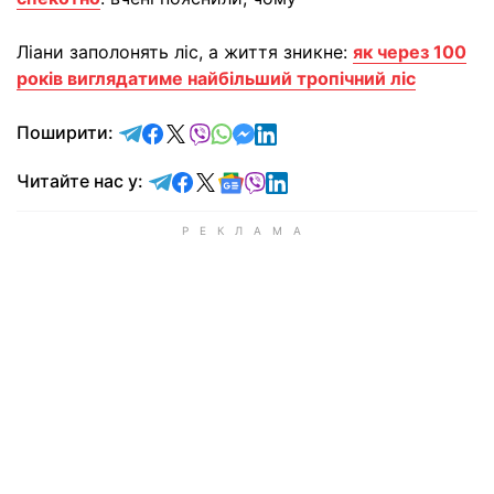
Ліани заполонять ліс, а життя зникне:
як через 100
років виглядатиме найбільший тропічний ліс
відправити у Telegram
поділитись у Facebook
поділитись у X
відправити у Viber
відправити у Whatsapp
відправити у Messenger
відправити у LinkedIn
Поширити:
Читайте у Telegram
Читайте у Facebook
Читайте у X
Читайте у Google news
Читайте у Viber
Читайте у LinkedIn
Читайте нас у: