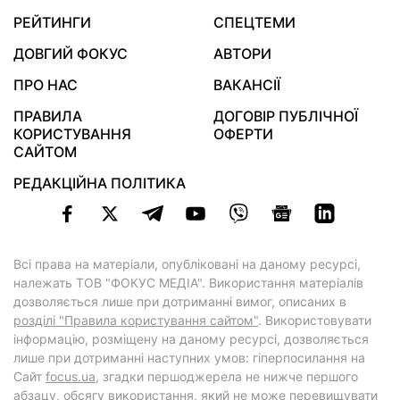
РЕЙТИНГИ
СПЕЦТЕМИ
ДОВГИЙ ФОКУС
АВТОРИ
ПРО НАС
ВАКАНСІЇ
ПРАВИЛА
ДОГОВІР ПУБЛІЧНОЇ
КОРИСТУВАННЯ
ОФЕРТИ
САЙТОМ
РЕДАКЦІЙНА ПОЛІТИКА
Всі права на матеріали, опубліковані на даному ресурсі,
належать ТОВ "ФОКУС МЕДІА". Використання матеріалів
дозволяється лише при дотриманні вимог, описаних в
розділі "Правила користування сайтом"
. Використовувати
інформацію, розміщену на даному ресурсі, дозволяється
лише при дотриманні наступних умов: гіперпосилання на
Cайт
focus.ua
, згадки першоджерела не нижче першого
абзацу, обсягу використання, який не може перевищувати