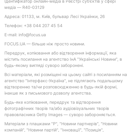
Ідентифікатор онлайн-медіа в Реєстрі суб’єктів у сфері
медіа — R40-03129
Адреса: 01133, м. Київ, бульвар Лесі Українки, 26
Телефон: +38 044 207 45 54
E-mail: info@focus.ua
FOCUS.UA — більше ніж просто новини.
Передрук, копіювання або відтворення інформації, яка
містить посилання на агентство ІнА "Українські Новини", в
будь-якому вигляді суворо заборонені.
Всі матеріали, які розміщені на цьому сайті з посиланням на
агентство "Інтерфакс-Україна", не підлягають подальшому
відтворенню та/чи розповсюдженню в будь-якій формі,
інакше як з письмового дозволу агентства.
Будь-яке копіювання, передрук та відтворення
фотографічних творів та/або аудіовізуальних творів
правовласника Getty Images — суворо забороняється.
Матеріали з плашками "Р", "Новини партнерів", "Новини
компаній", "Новини партій", "Інновації", "Позиція",