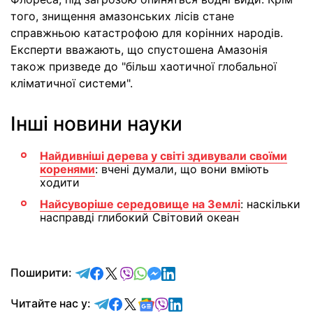
того, знищення амазонських лісів стане
справжньою катастрофою для корінних народів.
Експерти вважають, що спустошена Амазонія
також призведе до "більш хаотичної глобальної
кліматичної системи".
Інші новини науки
Найдивніші дерева у світі здивували своїми
коренями
: вчені думали, що вони вміють
ходити
Найсуворіше середовище на Землі
: наскільки
насправді глибокий Світовий океан
відправити у Telegram
поділитись у Facebook
поділитись у X
відправити у Viber
відправити у Whatsapp
відправити у Messenger
відправити у LinkedIn
Поширити:
Читайте у Telegram
Читайте у Facebook
Читайте у X
Читайте у Google news
Читайте у Viber
Читайте у LinkedIn
Читайте нас у: