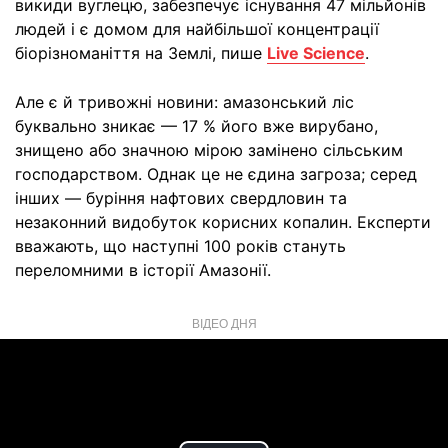
викиди вуглецю, забезпечує існування 47 мільйонів
людей і є домом для найбільшої концентрації
біорізноманіття на Землі, пише
Live Science
.
Але є й тривожні новини: амазонський ліс
буквально зникає — 17 % його вже вирубано,
знищено або значною мірою замінено сільським
господарством. Однак це не єдина загроза; серед
інших — буріння нафтових свердловин та
незаконний видобуток корисних копалин. Експерти
вважають, що наступні 100 років стануть
переломними в історії Амазонії.
ВІДЕО ДНЯ