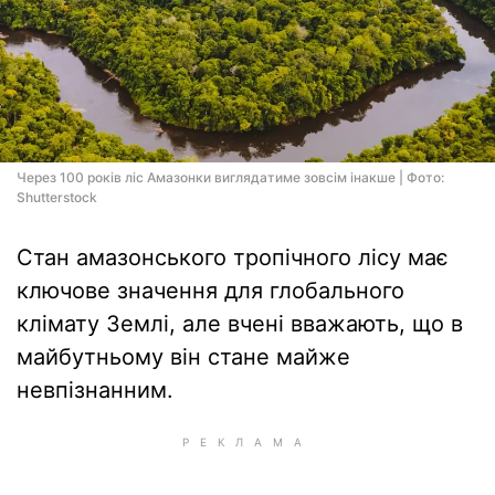
Через 100 років ліс Амазонки виглядатиме зовсім інакше | Фото:
Shutterstock
Стан амазонського тропічного лісу має
ключове значення для глобального
клімату Землі, але вчені вважають, що в
майбутньому він стане майже
невпізнанним.