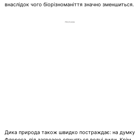
внаслідок чого біорізноманіття значно зменшиться.
РЕКЛАМА
Дика природа також швидко постраждає: на думку
Флореса, під загрозою опиняться водні види. Крім