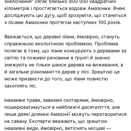
знеліснення" сягає близько 800 000 квадратних
кілометрів і простягається вздовж Амазонки. Вчені
досліджують цю дугу, щоб зрозуміти, що станеться
з лісами Амазонки протягом наступних 100 років.
Вважається, що деревні ліани, ймовірно, стануть
справжньою екологічною проблемою. Проблема
полягає в тому, що ліани конкурують з деревами за
світло та поживні речовини в ґрунті й значно
знижують не тільки шанси дерева на виживання, а
й загальне різноманіття дерев у лісі. Зрештою це
може призвести до того, що ліани повністю
захоплять ліс.
Інвазивні трави, завезені скотарями, ймовірно,
поширюватимуться в найближчі десятиліття, але
лише деякі ділянки Амазонії можуть перетворитися
на савану. Експерти вважають, що зрештою
інвазивні види, ймовірно, витіснять місцеві —