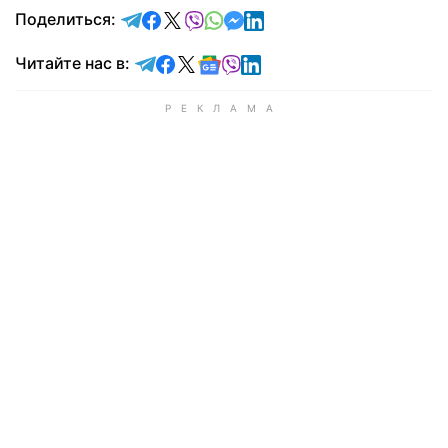
отправить в Telegram
поделиться в Facebook
поделиться в X
отправить в Viber
отправить в Whatsapp
отправить в Messenger
отправить в LinkedIn
Поделиться:
Читайте в Telegram
Читайте в Facebook
Читайте в X
Читайте в Google news
Читайте в Viber
Читайте в LinkedIn
Читайте нас в: