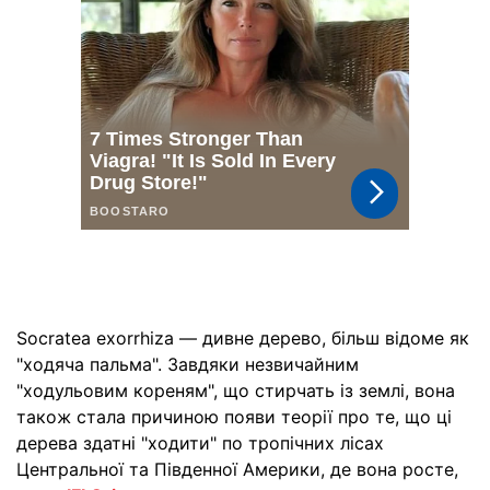
Socratea exorrhiza — дивне дерево, більш відоме як
"ходяча пальма". Завдяки незвичайним
"ходульовим кореням", що стирчать із землі, вона
також стала причиною появи теорії про те, що ці
дерева здатні "ходити" по тропічних лісах
Центральної та Південної Америки, де вона росте,