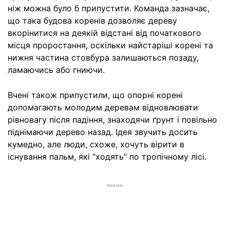
ніж можна було б припустити. Команда зазначає,
що така будова коренів дозволяє дереву
вкорінитися на деякій відстані від початкового
місця проростання, оскільки найстаріші корені та
нижня частина стовбура залишаються позаду,
ламаючись або гниючи.
Вчені також припустили, що опорні корені
допомагають молодим деревам відновлювати
рівновагу після падіння, знаходячи ґрунт і повільно
піднімаючи дерево назад. Ідея звучить досить
кумедно, але люди, схоже, хочуть вірити в
існування пальм, які "ходять" по тропічному лісі.
РЕКЛАМА