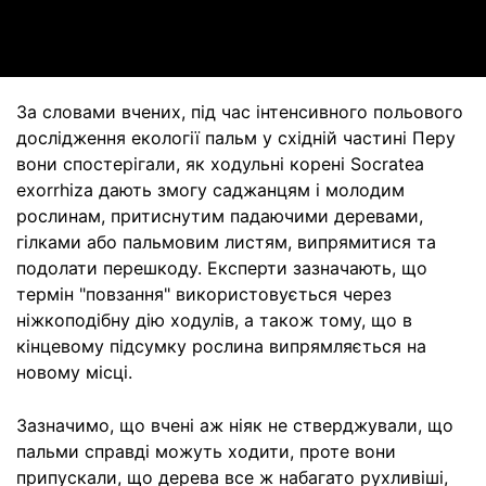
Video
За словами вчених, під час інтенсивного польового
дослідження екології пальм у східній частині Перу
вони спостерігали, як ходульні корені Socratea
exorrhiza дають змогу саджанцям і молодим
рослинам, притиснутим падаючими деревами,
гілками або пальмовим листям, випрямитися та
подолати перешкоду. Експерти зазначають, що
термін "повзання" використовується через
ніжкоподібну дію ходулів, а також тому, що в
кінцевому підсумку рослина випрямляється на
новому місці.
Зазначимо, що вчені аж ніяк не стверджували, що
пальми справді можуть ходити, проте вони
припускали, що дерева все ж набагато рухливіші,