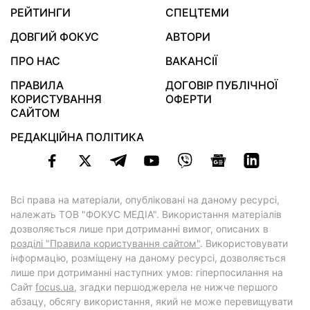
РЕЙТИНГИ
СПЕЦТЕМИ
ДОВГИЙ ФОКУС
АВТОРИ
ПРО НАС
ВАКАНСІЇ
ПРАВИЛА
ДОГОВІР ПУБЛІЧНОЇ
КОРИСТУВАННЯ
ОФЕРТИ
САЙТОМ
РЕДАКЦІЙНА ПОЛІТИКА
Всі права на матеріали, опубліковані на даному ресурсі,
належать ТОВ "ФОКУС МЕДІА". Використання матеріалів
дозволяється лише при дотриманні вимог, описаних в
розділі "Правила користування сайтом"
. Використовувати
інформацію, розміщену на даному ресурсі, дозволяється
лише при дотриманні наступних умов: гіперпосилання на
Cайт
focus.ua
, згадки першоджерела не нижче першого
абзацу, обсягу використання, який не може перевищувати