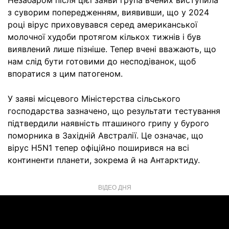
Незабаром після цієї заяви група вчених виступила
з суворим попередженням, виявивши, що у 2024
році вірус приховувався серед американської
молочної худоби протягом кількох тижнів і був
виявлений лише пізніше. Тепер вчені вважають, що
нам слід бути готовими до несподіванок, щоб
впоратися з цим патогеном.
У заяві місцевого Міністерства сільського
господарства зазначено, що результати тестування
підтвердили наявність пташиного грипу у бурого
поморника в Західній Австралії. Це означає, що
вірус H5N1 тепер офіційно поширився на всі
континенти планети, зокрема й на Антарктиду.
ВІДЕО ДНЯ