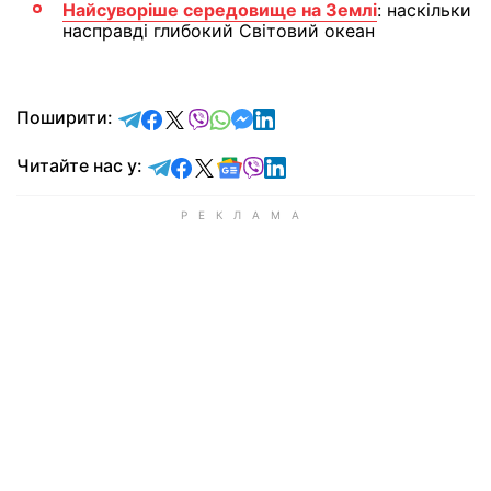
Найсуворіше середовище на Землі
: наскільки
насправді глибокий Світовий океан
відправити у Telegram
поділитись у Facebook
поділитись у X
відправити у Viber
відправити у Whatsapp
відправити у Messenger
відправити у LinkedIn
Поширити:
Читайте у Telegram
Читайте у Facebook
Читайте у X
Читайте у Google news
Читайте у Viber
Читайте у LinkedIn
Читайте нас у: