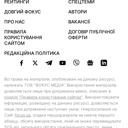
РЕЙТИНГИ
СПЕЦТЕМИ
ДОВГИЙ ФОКУС
АВТОРИ
ПРО НАС
ВАКАНСІЇ
ПРАВИЛА
ДОГОВІР ПУБЛІЧНОЇ
КОРИСТУВАННЯ
ОФЕРТИ
САЙТОМ
РЕДАКЦІЙНА ПОЛІТИКА
Всі права на матеріали, опубліковані на даному ресурсі,
належать ТОВ "ФОКУС МЕДІА". Використання матеріалів
дозволяється лише при дотриманні вимог, описаних в
розділі "Правила користування сайтом"
. Використовувати
інформацію, розміщену на даному ресурсі, дозволяється
лише при дотриманні наступних умов: гіперпосилання на
Cайт
focus.ua
, згадки першоджерела не нижче першого
абзацу, обсягу використання, який не може перевищувати
50% від загального обсягу оригінального тексту, зміни