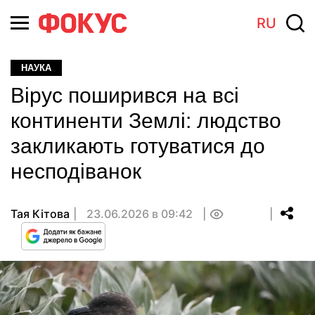
RU
НАУКА
Вірус поширився на всі
континенти Землі: людство
закликають готуватися до
несподіванок
Тая Кітова
23.06.2026 в 09:42
0