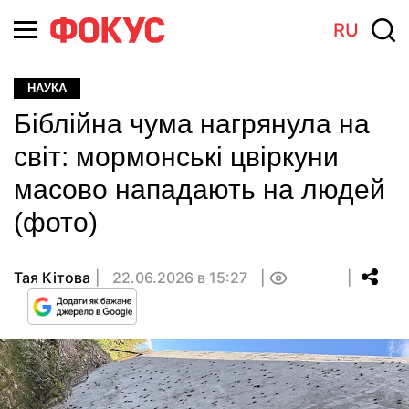
RU
НАУКА
Біблійна чума нагрянула на
світ: мормонські цвіркуни
масово нападають на людей
(фото)
Тая Кітова
22.06.2026 в 15:27
0