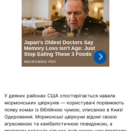
У деяких районах США спостерігається навала
мормонських цвіркунів — користувачі порівнюють
появу комах із біблійною чумою, описаною в Книзі
Одкровення. Мормонські цвіркуни відомі своєю
агресивною та канібалістичною поведінкою, а
протягом останніх кількох днів комах уже помітили