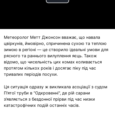
Play
Video
Метеоролог Метт Джонсон вважає, що навала
цвіркунів, ймовірно, спричинена сухою та теплою
зимою в регіоні — це створило ідеальні умови для
рясного та раннього вилуплення яєць. Також
відомо, що чисельність цих комах коливається
протягом кількох років і досягає піку під час
тривалих періодів посухи.
Ця ситуація одразу ж викликала асоціації з судом
П’ятої труби в "Одкровенні", де рій сарани
з’являється з бездонної прірви під час низки
катастрофічних подій останніх часів.