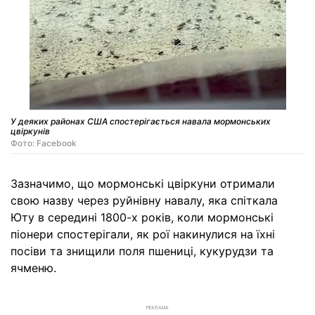
У деяких районах США спостерігається навала мормонських
цвіркунів
Фото: Facebook
Зазначимо, що мормонські цвіркуни отримали
свою назву через руйнівну навалу, яка спіткала
Юту в середині 1800-х років, коли мормонські
піонери спостерігали, як рої накинулися на їхні
посіви та знищили поля пшениці, кукурудзи та
ячменю.
РЕКЛАМА