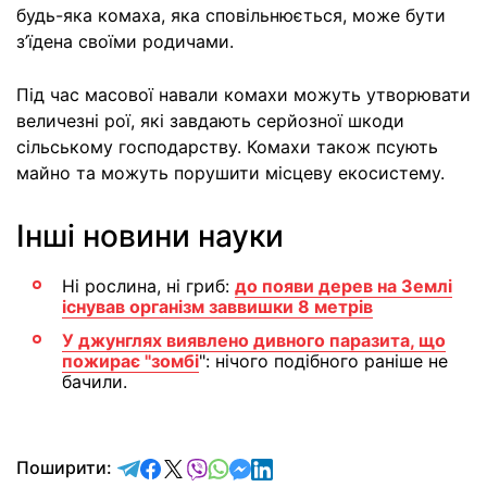
будь-яка комаха, яка сповільнюється, може бути
з’їдена своїми родичами.
Під час масової навали комахи можуть утворювати
величезні рої, які завдають серйозної шкоди
сільському господарству. Комахи також псують
майно та можуть порушити місцеву екосистему.
Інші новини науки
Ні рослина, ні гриб:
до появи дерев на Землі
існував організм заввишки 8 метрів
У джунглях виявлено дивного паразита, що
пожирає "зомбі
": нічого подібного раніше не
бачили.
відправити у Telegram
поділитись у Facebook
поділитись у X
відправити у Viber
відправити у Whatsapp
відправити у Messenger
відправити у LinkedIn
Поширити: