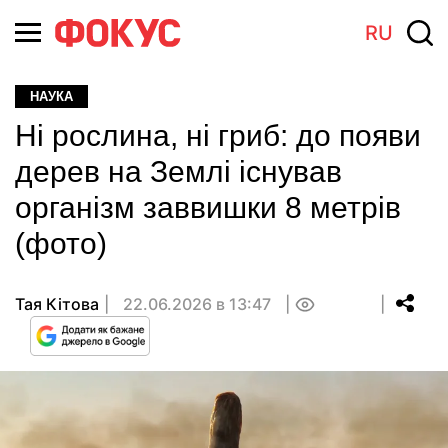
RU
НАУКА
Ні рослина, ні гриб: до появи
дерев на Землі існував
організм заввишки 8 метрів
(фото)
Тая Кітова
22.06.2026 в 13:47
0