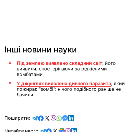
Інші новини науки
Під землею виявлено складний світ
: його
виявили, спостерігаючи за рідкісними
вомбатами
У джунглях виявлено дивного паразита
, який
пожирає "зомбі": нічого подібного раніше не
бачили.
відправити у Telegram
поділитись у Facebook
поділитись у X
відправити у Viber
відправити у Whatsapp
відправити у Messenger
відправити у LinkedIn
Поширити:
Читайте у Telegram
Читайте у Facebook
Читайте у X
Читайте у Google news
Читайте у Viber
Читайте у LinkedIn
Читайте нас у: