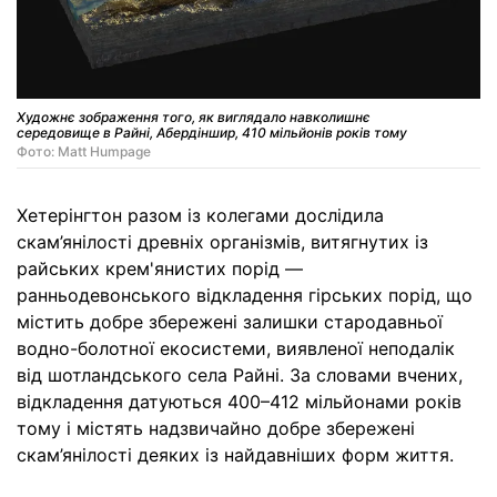
Художнє зображення того, як виглядало навколишнє
середовище в Райні, Абердіншир, 410 мільйонів років тому
Фото: Matt Humpage
Хетерінгтон разом із колегами дослідила
скам’янілості древніх організмів, витягнутих із
райських крем'янистих порід —
ранньодевонського відкладення гірських порід, що
містить добре збережені залишки стародавньої
водно-болотної екосистеми, виявленої неподалік
від шотландського села Райні. За словами вчених,
відкладення датуються 400–412 мільйонами років
тому і містять надзвичайно добре збережені
скам’янілості деяких із найдавніших форм життя.