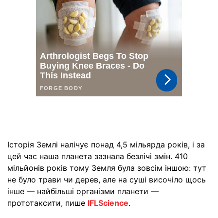
Історія Землі налічує понад 4,5 мільярда років, і за
цей час наша планета зазнала безлічі змін. 410
мільйонів років тому Земля була зовсім іншою: тут
не було трави чи дерев, але на суші височіло щось
інше — найбільші організми планети —
прототаксити, пише
IFLScience
.