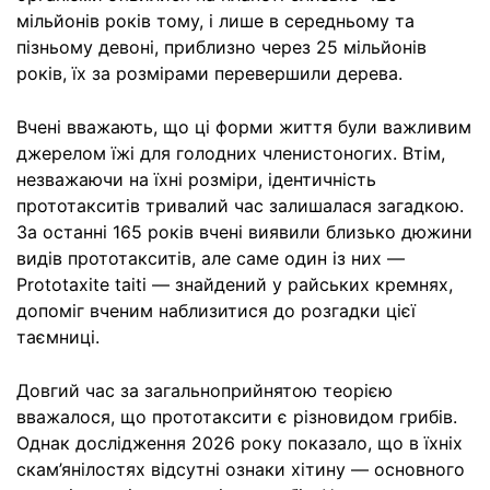
мільйонів років тому, і лише в середньому та
пізньому девоні, приблизно через 25 мільйонів
років, їх за розмірами перевершили дерева.
Вчені вважають, що ці форми життя були важливим
джерелом їжі для голодних членистоногих. Втім,
незважаючи на їхні розміри, ідентичність
прототакситів тривалий час залишалася загадкою.
За останні 165 років вчені виявили близько дюжини
видів прототакситів, але саме один із них —
Prototaxite taiti — знайдений у райських кремнях,
допоміг вченим наблизитися до розгадки цієї
таємниці.
Довгий час за загальноприйнятою теорією
вважалося, що прототаксити є різновидом грибів.
Однак дослідження 2026 року показало, що в їхніх
скам’янілостях відсутні ознаки хітину — основного