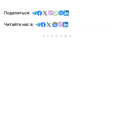
отправить в Telegram
поделиться в Facebook
поделиться в X
отправить в Viber
отправить в Whatsapp
отправить в Messenger
отправить в LinkedIn
Поделиться:
Читайте в Telegram
Читайте в Facebook
Читайте в X
Читайте в Google news
Читайте в Viber
Читайте в LinkedIn
Читайте нас в: