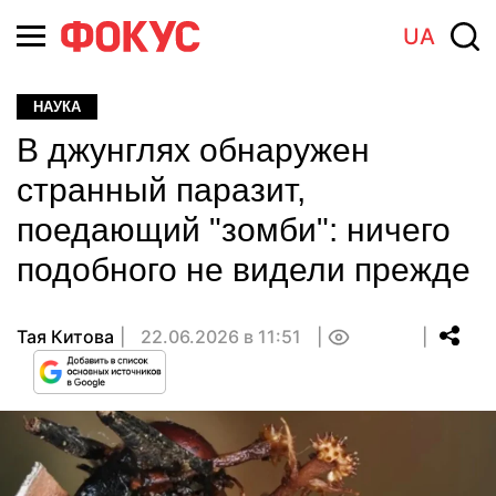
UA
НАУКА
В джунглях обнаружен
странный паразит,
поедающий "зомби": ничего
подобного не видели прежде
Тая Китова
22.06.2026 в 11:51
0