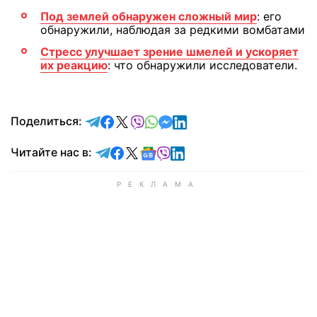
Под землей обнаружен сложный мир
: его
обнаружили, наблюдая за редкими вомбатами
Стресс улучшает зрение шмелей и ускоряет
их реакцию
: что обнаружили исследователи.
отправить в Telegram
поделиться в Facebook
поделиться в X
отправить в Viber
отправить в Whatsapp
отправить в Messenger
отправить в LinkedIn
Поделиться:
Читайте в Telegram
Читайте в Facebook
Читайте в X
Читайте в Google news
Читайте в Viber
Читайте в LinkedIn
Читайте нас в: