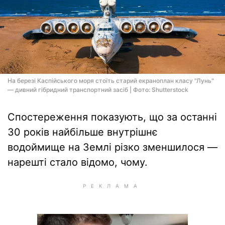
На березі Каспійського моря стоїть старий екраноплан класу "Лунь"
— дивний гібридний транспортний засіб | Фото: Shutterstock
Спостереження показують, що за останні
30 років найбільше внутрішнє
водоймище на Землі різко зменшилося —
нарешті стало відомо, чому.