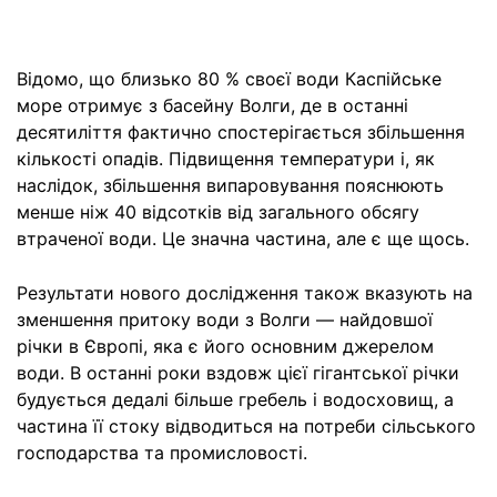
Відомо, що близько 80 % своєї води Каспійське
море отримує з басейну Волги, де в останні
десятиліття фактично спостерігається збільшення
кількості опадів. Підвищення температури і, як
наслідок, збільшення випаровування пояснюють
менше ніж 40 відсотків від загального обсягу
втраченої води. Це значна частина, але є ще щось.
Результати нового дослідження також вказують на
зменшення притоку води з Волги — найдовшої
річки в Європі, яка є його основним джерелом
води. В останні роки вздовж цієї гігантської річки
будується дедалі більше гребель і водосховищ, а
частина її стоку відводиться на потреби сільського
господарства та промисловості.