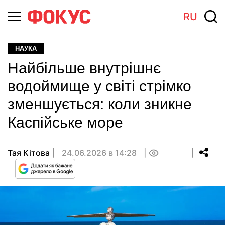
RU
НАУКА
Найбільше внутрішнє
водоймище у світі стрімко
зменшується: коли зникне
Каспійське море
Тая Кітова
24.06.2026 в 14:28
0