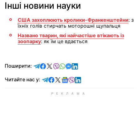
Інші новини науки
США захоплюють кролики-Франкенштейни
: з
їхніх голів стирчать моторошні щупальця
Названо тварин, які найчастіше втікають із
зоопарку
: як їм це вдається
відправити у Telegram
поділитись у Facebook
поділитись у X
відправити у Viber
відправити у Whatsapp
відправити у Messenger
відправити у LinkedIn
Поширити:
Читайте у Telegram
Читайте у Facebook
Читайте у X
Читайте у Google news
Читайте у Viber
Читайте у LinkedIn
Читайте нас у: