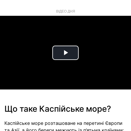
ВІДЕО ДНЯ
Play
Video
Що таке Каспійське море?
Каспійське море розташоване на перетині Європи
та Азії, а його береги межують із п’ятьма країнами: