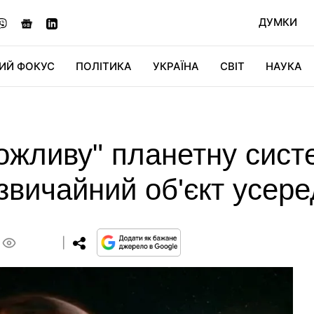
ДУМКИ
ИЙ ФОКУС
ПОЛІТИКА
УКРАЇНА
СВІТ
НАУКА
ДІДЖИТАЛ
АВТО
СВІТФАН
КУ
ожливу" планетну сист
звичайний об'єкт усере
0