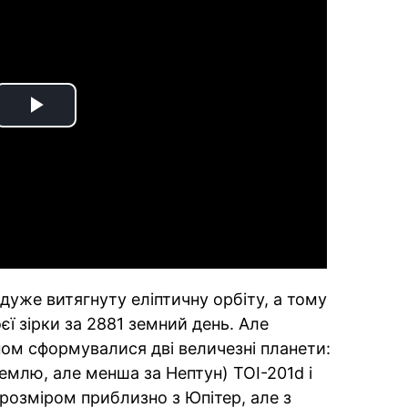
Play
Video
дуже витягнуту еліптичну орбіту, а тому
ї зірки за 2881 земний день. Але
ном сформувалися дві величезні планети:
емлю, але менша за Нептун) TOI-201d і
 розміром приблизно з Юпітер, але з