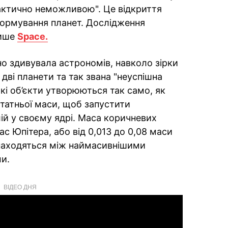
актично неможливою". Це відкриття
формування планет. Дослідження
пише
Space.
ьно здивувала астрономів, навколо зірки
 дві планети та так звана "неуспішна
акі об’єкти утворюються так само, як
статньої маси, щоб запустити
ій у своєму ядрі. Маса коричневих
ас Юпітера, або від 0,013 до 0,08 маси
знаходяться між наймасивнішими
и.
ВІДЕО ДНЯ