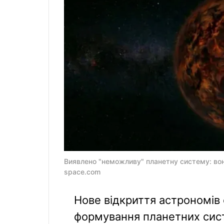
Виявлено "неможливу" планетну систему: вон
space.com
Нове відкриття астрономів 
формування планетних сис