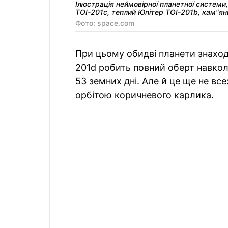
Ілюстрація неймовірної планетної системи
TOI-201c, теплий Юпітер TOI-201b, кам"ян
Фото: space.com
При цьому обидві планети знаход
201d робить повний оберт навколо
53 земних дні. Але й це ще не все
орбітою коричневого карлика.