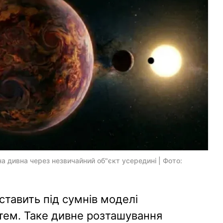
а дивна через незвичайний об"єкт усередині | Фото:
ставить під сумнів моделі
тем. Таке дивне розташування