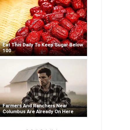
Eat This Daily To Keep Sugar Below
100
Farmers And Ranchers Near
Columbus Are Already On Here