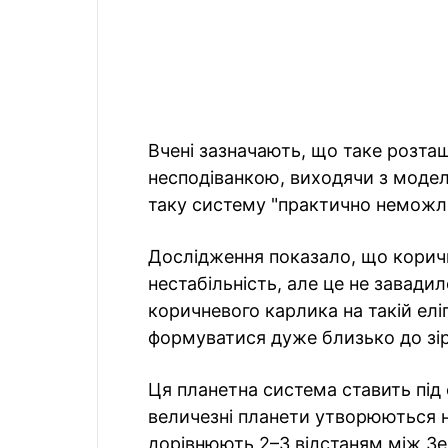
Вчені зазначають, що таке розта
несподіванкою, виходячи з моде
таку систему "практично неможл
Дослідження показало, що коричн
нестабільність, але це не завади
коричневого карлика на такій елі
формуватися дуже близько до зір
Ця планетна система ставить під 
величезні планети утворюються на
дорівнюють 2–3 відстаням між З