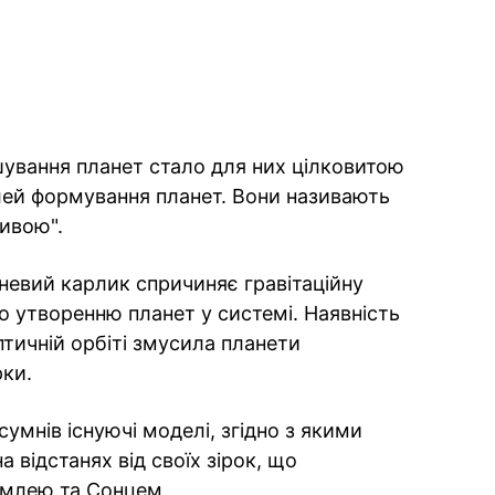
шування планет стало для них цілковитою
лей формування планет. Вони називають
ивою".
евий карлик спричиняє гравітаційну
ло утворенню планет у системі. Наявність
птичній орбіті змусила планети
ки.
сумнів існуючі моделі, згідно з якими
 відстанях від своїх зірок, що
емлею та Сонцем.