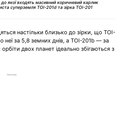
, до якої входять масивний коричневий карлик
иста суперземля TOI-201d та зірка TOI-201
яться настільки близько до зірки, що TOI-
 неї за 5,8 земних днів, а TOI-201b — за
: орбіти двох планет ідеально збігаються з
РЕКЛАМА