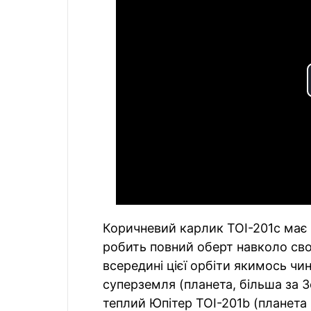
Коричневий карлик TOI-201c має 
робить повний оберт навколо своє
всередині цієї орбіти якимось чи
суперземля (планета, більша за З
теплий Юпітер TOI-201b (планета