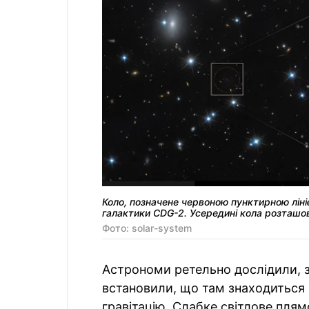
Коло, позначене червоною пунктирною ліні
галактики CDG-2. Усередині кола розташов
Фото: solar-system
Астрономи ретельно дослідили, з
встановили, що там знаходиться 
гравітацію. Слабке світлове плям