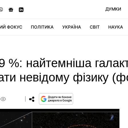
ДУМКИ
ИЙ ФОКУС
ПОЛІТИКА
УКРАЇНА
СВІТ
НАУКА
ДІДЖИТАЛ
АВТО
СВІТФАН
КУ
9 %: найтемніша галакт
ти невідому фізику (ф
0