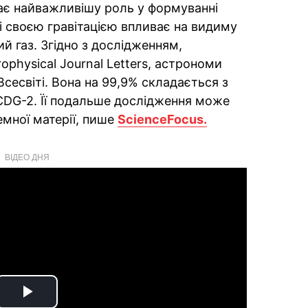
рає найважливішу роль у формуванні
 і своєю гравітацією впливає на видиму
ий газ. Згідно з дослідженням,
ophysical Journal Letters, астрономи
сесвіті. Вона на 99,9% складається з
 CDG-2. Її подальше дослідження може
мної матерії, пише
ScienceFocus.
ВІДЕО ДНЯ
Play