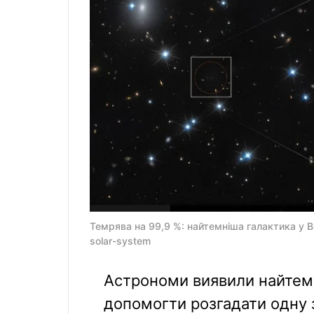
Темрява на 99,9 %: найтемніша галактика у В
solar-system
Астрономи виявили найтем
допомогти розгадати одну з