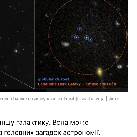
сесвіті може приховувати невідомі фізичні явища | Фото:
нішу галактику. Вона може
 головних загадок астрономії.