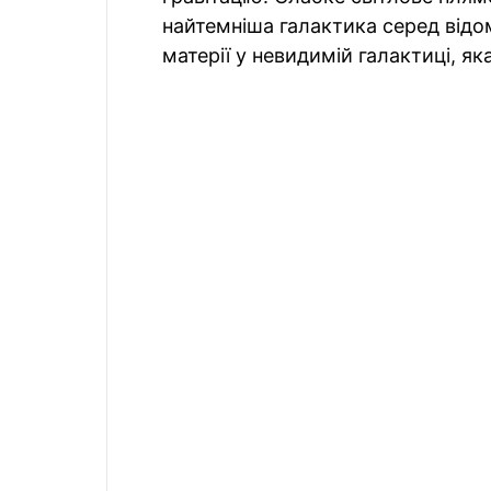
найтемніша галактика серед відо
матерії у невидимій галактиці, як