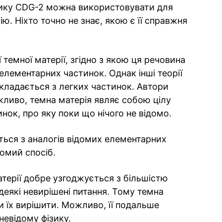
тику CDG-2 можна використовувати для
ю. Ніхто точно не знає, якою є її справжня
 темної матерії, згідно з якою ця речовина
елементарних частинок. Однак інші теорії
кладається з легких частинок. Автори
ливо, темна матерія являє собою цілу
нок, про яку поки що нічого не відомо.
ься з аналогів відомих елементарних
домий спосіб.
атерії добре узгоджується з більшістю
еякі невирішені питання. Тому темна
 їх вирішити. Можливо, її подальше
евідому фізику.