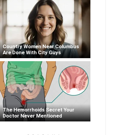
Country Women Near Columbus
Are Done With City Guys
The Hemorrhoids Secret Your
Doctor Never Mentioned