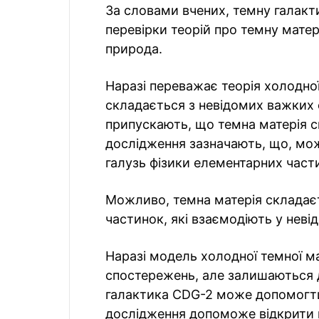
За словами вчених, темну галак
перевірки теорій про темну матері
природа.
Наразі переважає теорія холодної
складається з невідомих важких 
припускають, що темна матерія с
дослідження зазначають, що, мож
галузь фізики елементарних части
Можливо, темна матерія складаєт
частинок, які взаємодіють у неві
Наразі модель холодної темної м
спостережень, але залишаються д
галактика CDG-2 може допомогти
дослідження допоможе відкрити н