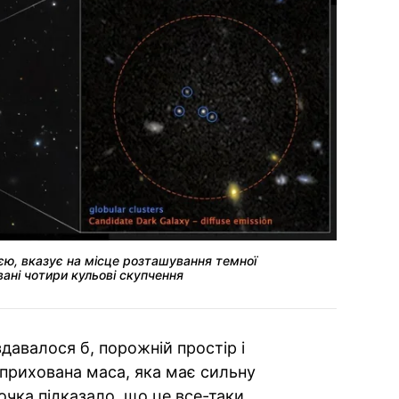
єю, вказує на місце розташування темної
ані чотири кульові скупчення
давалося б, порожній простір і
прихована маса, яка має сильну
очка підказало, що це все-таки