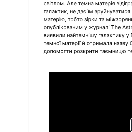
світлом. Але темна матерія відіг
галактик, не дає їм зруйнуватися
матерію, тобто зірки та міжзорян
опублікованим у журналі The Astr
виявили найтемнішу галактику у В
темної матерії й отримала назву
допомогти розкрити таємницю те