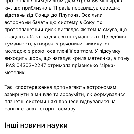
протопланетним диском діаметром 65 мільярдів
км, що приблизно в 11 разів перевищує середню
відстань від Сонця до Плутона. Оскільки
астрономи бачать цю систему з боку, то
протопланетний диск виглядає як темна смуга, що
розділяє об’єкт на дві світні туманності. Це відбивні
туманності, утворені з речовини, викинутої
молодою зіркою, освітлені її світлом. У підсумку
виходить щось, що нагадує крила метелика, а тому
IRAS 04302+2247 отримала прізвисько "зірка-
метелик".
Такі спостереження допомагають астрономам
зазирнути в минуле та зрозуміти, як формувалися
планетні системи і які процеси відбувалися на
ранніх етапах історії космосу.
Інші новини науки