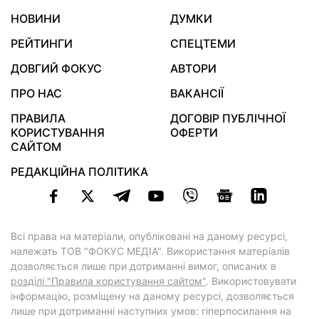
НОВИНИ
ДУМКИ
РЕЙТИНГИ
СПЕЦТЕМИ
ДОВГИЙ ФОКУС
АВТОРИ
ПРО НАС
ВАКАНСІЇ
ПРАВИЛА
ДОГОВІР ПУБЛІЧНОЇ
КОРИСТУВАННЯ
ОФЕРТИ
САЙТОМ
РЕДАКЦІЙНА ПОЛІТИКА
Всі права на матеріали, опубліковані на даному ресурсі,
належать ТОВ "ФОКУС МЕДІА". Використання матеріалів
дозволяється лише при дотриманні вимог, описаних в
розділі "Правила користування сайтом"
. Використовувати
інформацію, розміщену на даному ресурсі, дозволяється
лише при дотриманні наступних умов: гіперпосилання на