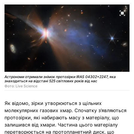
Астрономи отримали знімок протозірки IRAS 04302+2247, яка
знаходиться на відстані 525 світлових років від нас
Фото: Live Science
Як відомо, зірки утворюються з щільних
молекулярних газових хмар. Спочатку з’являються
протозірки, які набирають масу з матеріалу, що
залишився від хмари. Частина цього матеріалу
перетворюється на протопланетний диск, що