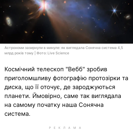
Астрономи зазирнули в минуле: як виглядала Сонячна система 4,5
млрд років тому | Фото: Live Science
Космічний телескоп "Вебб" зробив
приголомшливу фотографію протозірки та
диска, що її оточує, де зароджуються
планети. Ймовірно, саме так виглядала
на самому початку наша Сонячна
система.