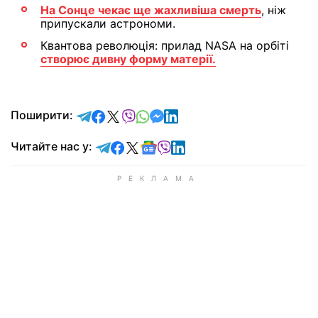
На Сонце чекає ще жахливіша смерть
, ніж
припускали астрономи.
Квантова революція: прилад NASA на орбіті
створює дивну форму матерії.
відправити у Telegram
поділитись у Facebook
поділитись у X
відправити у Viber
відправити у Whatsapp
відправити у Messenger
відправити у LinkedIn
Поширити:
Читайте у Telegram
Читайте у Facebook
Читайте у X
Читайте у Google news
Читайте у Viber
Читайте у LinkedIn
Читайте нас у: