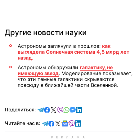
Другие новости науки
Астрономы заглянули в прошлое:
как
выглядела Солнечная система 4,5 млрд лет
назад.
Астрономы обнаружили
галактику, не
имеющую звезд
. Моделирование показывает,
что эти темные галактики скрываются
повсюду в ближайшей части Вселенной.
отправить в Telegram
поделиться в Facebook
поделиться в X
отправить в Viber
отправить в Whatsapp
отправить в Messenger
отправить в LinkedIn
Поделиться:
Читайте в Telegram
Читайте в Facebook
Читайте в X
Читайте в Google news
Читайте в Viber
Читайте в LinkedIn
Читайте нас в: