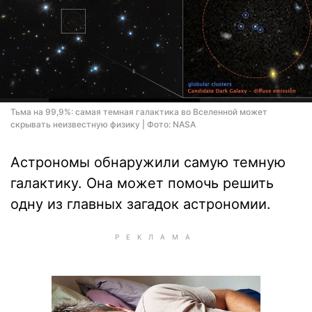
Тьма на 99,9%: самая темная галактика во Вселенной может
скрывать неизвестную физику | Фото: NASA
Астрономы обнаружили самую темную
галактику. Она может помочь решить
одну из главных загадок астрономии.