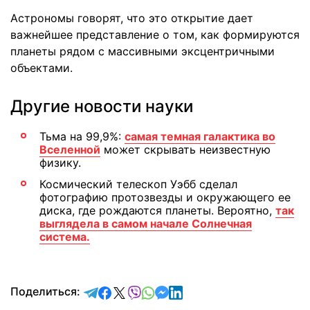
Астрономы говорят, что это открытие дает
важнейшее представление о том, как формируются
планеты рядом с массивными эксцентричными
объектами.
Другие новости науки
Тьма на 99,9%:
самая темная галактика во
Вселенной
может скрывать неизвестную
физику.
Космический телескоп Уэбб сделал
фотографию протозвезды и окружающего ее
диска, где рождаются планеты. Вероятно,
так
выглядела в самом начале Солнечная
система.
отправить в Telegram
поделиться в Facebook
поделиться в X
отправить в Viber
отправить в Whatsapp
отправить в Messenger
отправить в LinkedIn
Поделиться: