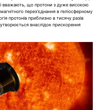
ені вважають, що протони з дуже високою
магнітного перез'єднання в геліосферному
гія протонів приблизно в тисячу разів
утворюється внаслідок прискорення