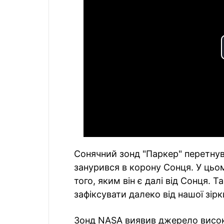
Сонячний зонд "Паркер" перетну
занурився в корону Сонця. У цьом
того, яким він є далі від Сонця. Т
зафіксувати далеко від нашої зірк
Зонд NASA виявив джерело висок