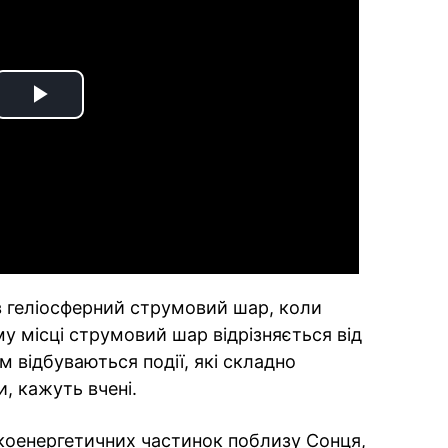
Play
Video
в геліосферний струмовий шар, коли
у місці струмовий шар відрізняється від
ам відбуваються події, які складно
и, кажуть вчені.
оенергетичних частинок поблизу Сонця,