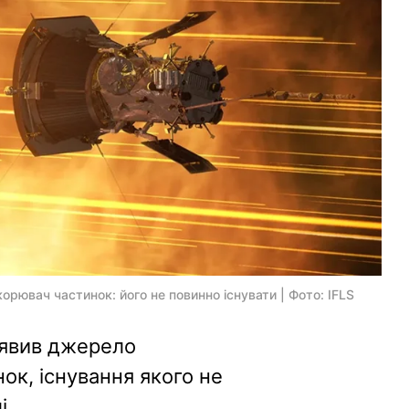
рювач частинок: його не повинно існувати | Фото: IFLS
иявив джерело
ок, існування якого не
і.