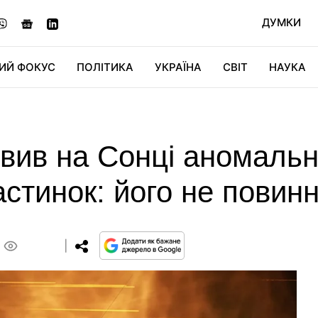
ДУМКИ
ИЙ ФОКУС
ПОЛІТИКА
УКРАЇНА
СВІТ
НАУКА
ДІДЖИТАЛ
АВТО
СВІТФАН
КУ
вив на Сонці аномаль
стинок: його не повинн
0