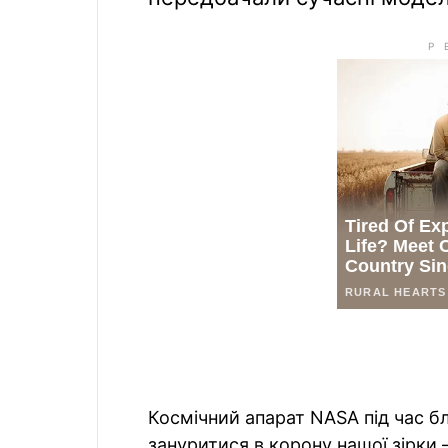
Космічний апарат NASA під час б
зануритися в корону нашої зірки 