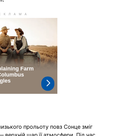
лизького прольоту повз Сонце зміг
— верхній шар її атмосфери. Під час