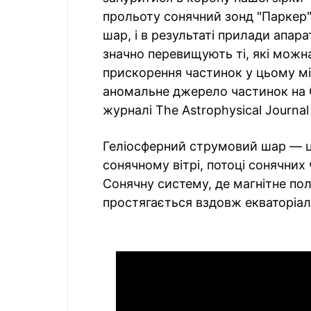
прольоту сонячний зонд "Паркер
шар, і в результаті прилади апар
значно перевищують ті, які мож
прискорення частинок у цьому мі
аномальне джерело частинок на 
журналі The Astrophysical Journal
Геліосферний струмовий шар — ц
сонячному вітрі, потоці сонячни
Сонячну систему, де магнітне по
простягається вздовж екваторіа