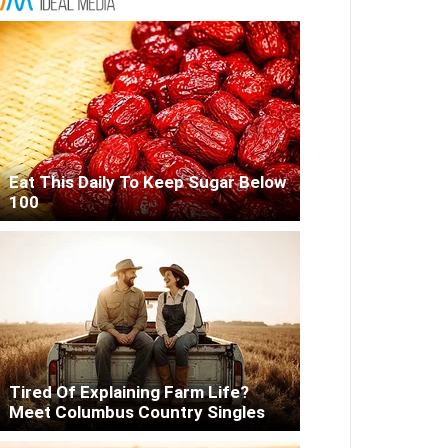
Eat This Daily To Keep Sugar Below
100
Tired Of Explaining Farm Life?
Meet Columbus Country Singles