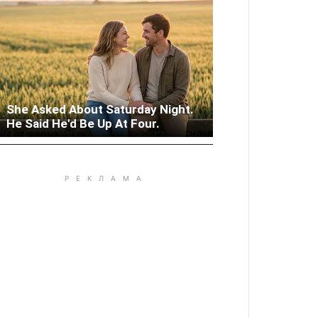
She Asked About Saturday Night.
Woman Lives In Garage - Don't
He Said He'd Be Up At Four.
Judge Until You Peek Inside