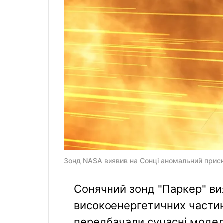
Зонд NASA виявив на Сонці аномальний приско
Сонячний зонд "Паркер" в
високоенергетичних частин
передбачали сучасні модел