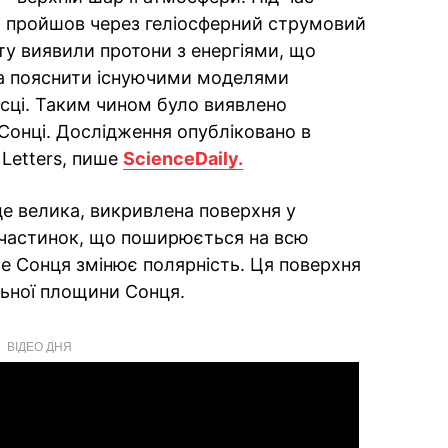
" пройшов через геліосферний струмовий
ату виявили протони з енергіями, що
на пояснити існуючими моделями
сці. Таким чином було виявлено
Сонці. Дослідження опубліковано в
 Letters, пише
ScienceDaily.
е велика, викривлена поверхня у
х частинок, що поширюється на всю
ле Сонця змінює полярність. Ця поверхня
льної площини Сонця.
ВІДЕО ДНЯ