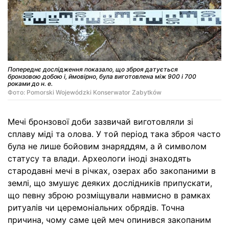
Попереднє дослідження показало, що зброя датується
бронзовою добою і, ймовірно, була виготовлена між 900 і 700
роками до н. е.
Фото: Pomorski Wojewódzki Konserwator Zabytków
Мечі бронзової доби зазвичай виготовляли зі
сплаву міді та олова. У той період така зброя часто
була не лише бойовим знаряддям, а й символом
статусу та влади. Археологи іноді знаходять
стародавні мечі в річках, озерах або закопаними в
землі, що змушує деяких дослідників припускати,
що певну зброю розміщували навмисно в рамках
ритуалів чи церемоніальних обрядів. Точна
причина, чому саме цей меч опинився закопаним