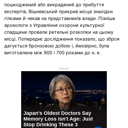
пошкоджений або викрадений до прибуття
експертів, Вішневський прикрив місце знахідки
гілками й чекав на представників влади. Пізніше
археологи з Управління охорони культурної
спадщини провели ретельні розкопки на цьому
місці. Попереднє дослідження показало, що зброя
датується бронзовою добою і, ймовірно, була
виготовлена між 900 і 700 роками до н. е.
РЕКЛАМА