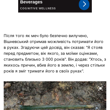
Після того як меч було безпечно вилучено,
Вішневський отримав можливість потримати його
в руках. Згадуючи цей досвід, він сказав: "Я стояв
перед предметом, вік якого, за моїми оцінками,
становить близько 3 000 років". Він додав: "Хтось, з
якихось причин, вбив його в землю, і через стільки
років я зміг тримати його в своїх руках".