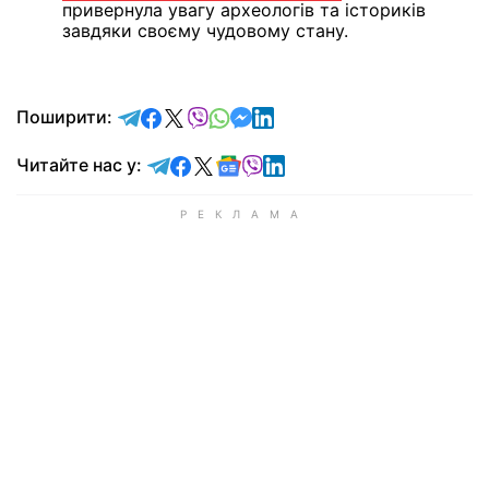
привернула увагу археологів та істориків
завдяки своєму чудовому стану.
відправити у Telegram
поділитись у Facebook
поділитись у X
відправити у Viber
відправити у Whatsapp
відправити у Messenger
відправити у LinkedIn
Поширити:
Читайте у Telegram
Читайте у Facebook
Читайте у X
Читайте у Google news
Читайте у Viber
Читайте у LinkedIn
Читайте нас у: