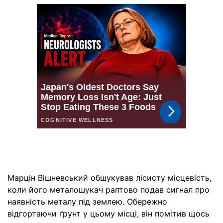
Марцін Вішневський обшукував лісисту місцевість,
коли його металошукач раптово подав сигнал про
наявність металу під землею. Обережно
відгортаючи ґрунт у цьому місці, він помітив щось