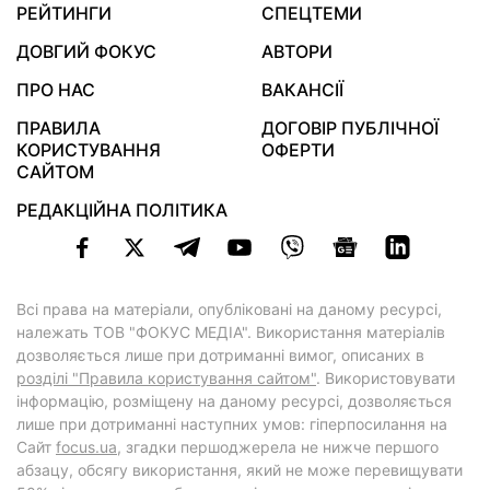
РЕЙТИНГИ
СПЕЦТЕМИ
ДОВГИЙ ФОКУС
АВТОРИ
ПРО НАС
ВАКАНСІЇ
ПРАВИЛА
ДОГОВІР ПУБЛІЧНОЇ
КОРИСТУВАННЯ
ОФЕРТИ
САЙТОМ
РЕДАКЦІЙНА ПОЛІТИКА
Всі права на матеріали, опубліковані на даному ресурсі,
належать ТОВ "ФОКУС МЕДІА". Використання матеріалів
дозволяється лише при дотриманні вимог, описаних в
розділі "Правила користування сайтом"
. Використовувати
інформацію, розміщену на даному ресурсі, дозволяється
лише при дотриманні наступних умов: гіперпосилання на
Cайт
focus.ua
, згадки першоджерела не нижче першого
абзацу, обсягу використання, який не може перевищувати