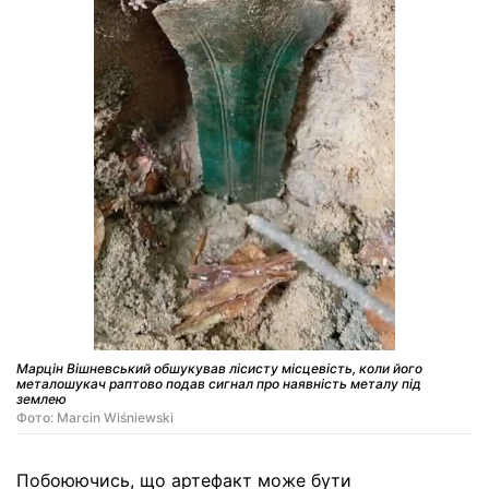
Марцін Вішневський обшукував лісисту місцевість, коли його
металошукач раптово подав сигнал про наявність металу під
землею
Фото: Marcin Wiśniewski
Побоюючись, що артефакт може бути