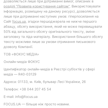
дозволяється лише при дотриманні вимог, описаних в
розділі "Правила користування сайтом"
. Використовувати
інформацію, розміщену на даному ресурсі, дозволяється
лише при дотриманні наступних умов: гіперпосилання на
Cайт
focus.ua
, згадки першоджерела не нижче першого
абзацу, обсягу використання, який не може перевищувати
50% від загального обсягу оригінального тексту, зміни
заголовку та ліда матеріалу. Використання більшого обсягу
тексту можливе лише за умови отримання письмового
дозволу Компанії.
ТОВ «ФОКУС МЕДІА»
Онлайн-медіа ФОКУС
Ідентифікатор онлайн-медіа в Реєстрі суб’єктів у сфері
медіа — R40-03129
Адреса: 01133, м. Київ, бульвар Лесі Українки, 26
Телефон: +38 044 207 45 54
E-mail: info@focus.ua
FOCUS.UA — більше ніж просто новини.