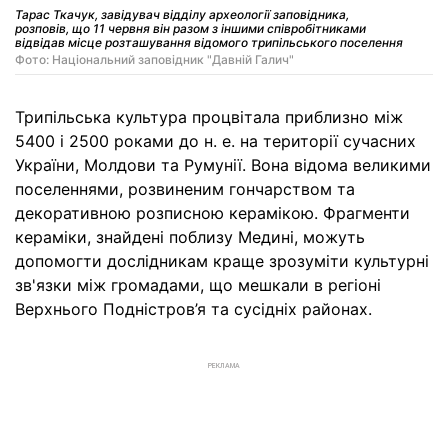
Тарас Ткачук, завідувач відділу археології заповідника,
розповів, що 11 червня він разом з іншими співробітниками
відвідав місце розташування відомого трипільського поселення
Фото: Національний заповідник "Давній Галич"
Трипільська культура процвітала приблизно між
5400 і 2500 роками до н. е. на території сучасних
України, Молдови та Румунії. Вона відома великими
поселеннями, розвиненим гончарством та
декоративною розписною керамікою. Фрагменти
кераміки, знайдені поблизу Медині, можуть
допомогти дослідникам краще зрозуміти культурні
зв'язки між громадами, що мешкали в регіоні
Верхнього Подністров’я та сусідніх районах.
РЕКЛАМА