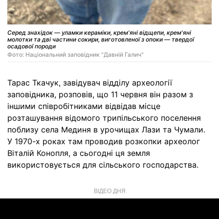
Серед знахідок — уламки кераміки, крем'яні відщепи, крем'яні
молотки та дві частини сокири, виготовленої з опоки — твердої
осадової породи
Фото: Національний заповідник "Давній Галич"
Тарас Ткачук, завідувач відділу археології
заповідника, розповів, що 11 червня він разом з
іншими співробітниками відвідав місце
розташування відомого трипільського поселення
поблизу села Мединя в урочищах Лази та Чумали.
У 1970-х роках там проводив розкопки археолог
Віталій Конопля, а сьогодні ця земля
використовується для сільського господарства.
ВІДЕО ДНЯ