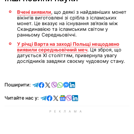
Вчені виявили
, що деякі з найдавніших монет
вікінгів виготовлені зі срібла з ісламських
монет. Це вказує на існування зв’язків між
Скандинавією та ісламським світом у
ранньому Середньовіччі.
У річці Варта на заході Польщі нещодавно
виявили середньовічний меч
. Ця зброя, що
датується XI століттям, привернула увагу
дослідників завдяки своєму чудовому стану.
відправити у Telegram
поділитись у Facebook
поділитись у X
відправити у Viber
відправити у Whatsapp
відправити у Messenger
відправити у LinkedIn
Поширити:
Читайте у Telegram
Читайте у Facebook
Читайте у X
Читайте у Google news
Читайте у Viber
Читайте у LinkedIn
Читайте нас у: