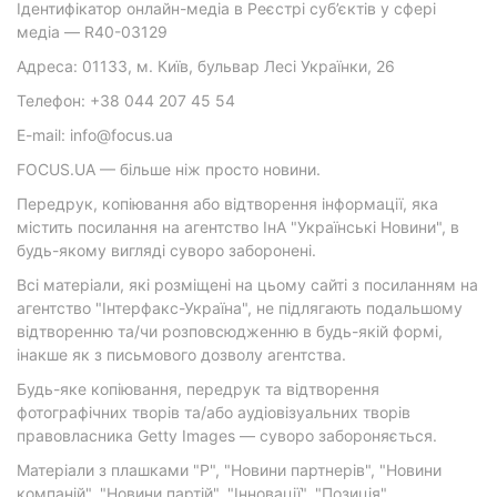
Ідентифікатор онлайн-медіа в Реєстрі суб’єктів у сфері
медіа — R40-03129
Адреса: 01133, м. Київ, бульвар Лесі Українки, 26
Телефон: +38 044 207 45 54
E-mail: info@focus.ua
FOCUS.UA — більше ніж просто новини.
Передрук, копіювання або відтворення інформації, яка
містить посилання на агентство ІнА "Українські Новини", в
будь-якому вигляді суворо заборонені.
Всі матеріали, які розміщені на цьому сайті з посиланням на
агентство "Інтерфакс-Україна", не підлягають подальшому
відтворенню та/чи розповсюдженню в будь-якій формі,
інакше як з письмового дозволу агентства.
Будь-яке копіювання, передрук та відтворення
фотографічних творів та/або аудіовізуальних творів
правовласника Getty Images — суворо забороняється.
Матеріали з плашками "Р", "Новини партнерів", "Новини
компаній", "Новини партій", "Інновації", "Позиція",