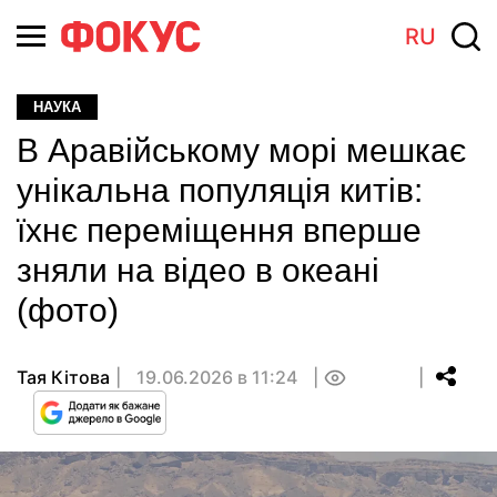
RU
НАУКА
В Аравійському морі мешкає
унікальна популяція китів:
їхнє переміщення вперше
зняли на відео в океані
(фото)
Тая Кітова
19.06.2026 в 11:24
0