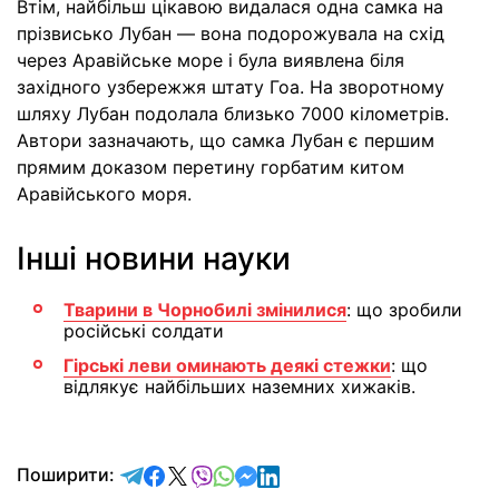
Втім, найбільш цікавою видалася одна самка на
прізвисько Лубан — вона подорожувала на схід
через Аравійське море і була виявлена біля
західного узбережжя штату Гоа. На зворотному
шляху Лубан подолала близько 7000 кілометрів.
Автори зазначають, що самка Лубан є першим
прямим доказом перетину горбатим китом
Аравійського моря.
Інші новини науки
Тварини в Чорнобилі змінилися
: що зробили
російські солдати
Гірські леви оминають деякі стежки
: що
відлякує найбільших наземних хижаків.
відправити у Telegram
поділитись у Facebook
поділитись у X
відправити у Viber
відправити у Whatsapp
відправити у Messenger
відправити у LinkedIn
Поширити: