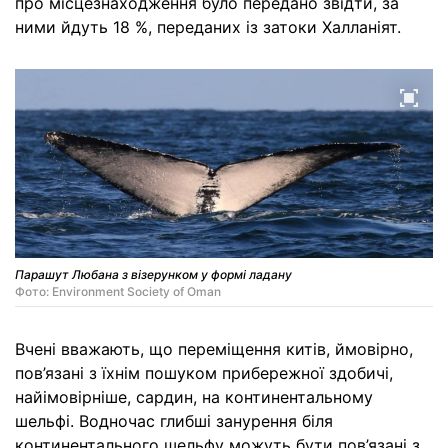
про місцезнаходження було передано звідти, за
ними йдуть 18 %, переданих із затоки Халланіят.
Парашут Любана з візерунком у формі ладану
Фото: Environment Society of Oman
Вчені вважають, що переміщення китів, ймовірно,
пов’язані з їхнім пошуком прибережної здобичі,
найімовірніше, сардин, на континентальному
шельфі. Водночас глибші занурення біля
континентального шельфу можуть бути пов’язані з