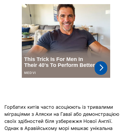
Горбатих китів часто асоціюють із тривалими
міграціями з Аляски на Гаваї або демонстрацією
своїх здібностей біля узбережжя Нової Англії.
Однак в Аравійському морі мешкає унікальна