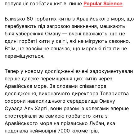
популяція горбатих китів, пише
Popular Science
.
Близько 80 горбатих китів з Аравійського моря, що
перебувають під загрозою зникнення, мешкають
біля узбережжя Оману — вчені вважають, що це
єдині горбаті кити у світі, які не мігрують сезонно.
Втім, це зовсім не означає, що морські гіганти не
переміщуються.
Тепер у новому дослідженні вчені задокументували
перше далеке переміщення цих китів через
Аравійське море. За словами співавтора
дослідження, виконавчого директора Товариства
охорони навколишнього середовища Оману
Суаада Аль Харті, вони разом із колегами вперше
спостерігали за самкою горбатого кита з
Аравійського моря на прізвисько Лубан, яка
подолала неймовірні 7000 кілометрів.