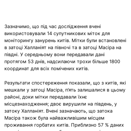
Зазначимо, що під час дослідження вчені
використовували 14 супутникових міток для
моніторингу занурень китів. Мітки були встановлені
в затоці Халланіят на півночі та в затоці Масіра на
півдні. У середньому вони передавали дані
протягом 53 днів, надсилаючи трохи більше 1800
координат для всіх помічених китів.
Результати спостереження показали, що з китів, які
мешкали у затоці Масіра, п’ять залишалися в цьому
районі, доки мітки передавали їхнє
місцезнаходження; двоє вирушили на південь, у
затоку Халланіят. Вчені зазначають, що затока
Масіра також була найважливішим місцем
проживання горбатих китів. Приблизно 57 % даних