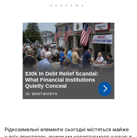
Рідкоземельні елементи сьогодні містяться майже
у всіх пристроях, якими ми користуємося щодня: в