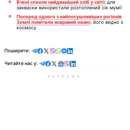
Вчені спекли найдивніший хліб у світі
: для
закваски використали розтоплений сік мумії
Посеред одного з найпосушливіших регіонів
Землі помітили яскравий оазис
: його видно з
космосу.
відправити у Telegram
поділитись у Facebook
поділитись у X
відправити у Viber
відправити у Whatsapp
відправити у Messenger
відправити у LinkedIn
Поширити:
Читайте у Telegram
Читайте у Facebook
Читайте у X
Читайте у Google news
Читайте у Viber
Читайте у LinkedIn
Читайте нас у: