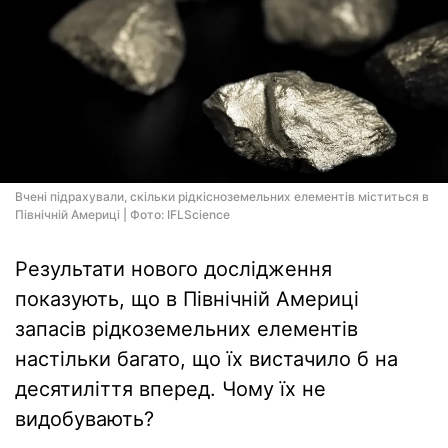
Вчені підрахували, скільки рідкісноземельних елементів міститься в
Північній Америці | Фото: IFLScience
Результати нового дослідження
показують, що в Північній Америці
запасів рідкоземельних елементів
настільки багато, що їх вистачило б на
десятиліття вперед. Чому їх не
видобувають?