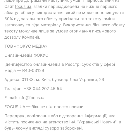
лише при дотриманні наступних умов: гіперпосилання на
Cайт
focus.ua
, згадки першоджерела не нижче першого
абзацу, обсягу використання, який не може перевищувати
50% від загального обсягу оригінального тексту, зміни
заголовку та ліда матеріалу. Використання більшого обсягу
тексту можливе лише за умови отримання письмового
дозволу Компанії.
ТОВ «ФОКУС МЕДІА»
Онлайн-медіа ФОКУС
Ідентифікатор онлайн-медіа в Реєстрі суб’єктів у сфері
медіа — R40-03129
Адреса: 01133, м. Київ, бульвар Лесі Українки, 26
Телефон: +38 044 207 45 54
E-mail: info@focus.ua
FOCUS.UA — більше ніж просто новини.
Передрук, копіювання або відтворення інформації, яка
містить посилання на агентство ІнА "Українські Новини", в
будь-якому вигляді суворо заборонені.