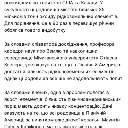
розкиданих по території США та Канади. У
сукупності ці родовища містять близько 35
мільйонів тонн оксиду рідкоземельних елементів.
Для порівняння: це в 90 разів перевищує річний
обсяг світового видобутку.
За словами співавтора дослідження, професора
кафедри наук про Землю та навколишнє
середовище Мічиганського університету Стівена
Кеслера, усе вказує на те, що в Північній Америці є
достатня кількість рідкісноземельних елементів,
однак ці родовища все ще не задовольняють попит.
За словами вчених, одна з проблем полягає в
якості елементів: більшість північноамериканських
порід мають досить низьку концентрацію. Дані
вказують на те, що всі родовища в Північній
Америці, за винятком вже діючої копальні Маунтін-
Пасс у Каліфорнії, мають нижчу якість, ніж