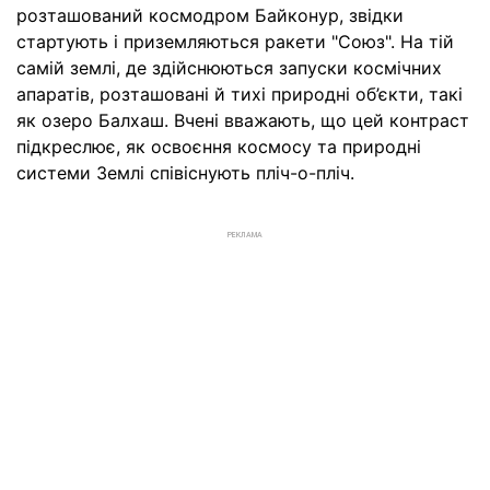
розташований космодром Байконур, звідки
стартують і приземляються ракети "Союз". На тій
самій землі, де здійснюються запуски космічних
апаратів, розташовані й тихі природні об’єкти, такі
як озеро Балхаш. Вчені вважають, що цей контраст
підкреслює, як освоєння космосу та природні
системи Землі співіснують пліч-о-пліч.
РЕКЛАМА