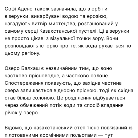
Софі Адено також зазначила, що з орбіти
візерунки, викарбувані водою та ерозією,
нагадують витвір мистецтва, розташований у
самому серці Казахстанської пустелі. Ці візерунки
не просто цікаві з візуальної точки зору. Вони
розповідають історію про те, як вода рухається по
цьому регіону.
Озеро Балхаш є незвичайним тим, що воно
частково прісноводне, а частково солоне.
Спостереження показують, що західна частина
озера залишається відносно прісною, тоді як східна
стає більш солоною. Це розділення відбувається
через обмежений потік води та спосіб впадання
річок у озеро.
Відомо, що казахстанський степ тісно пов’язаний із
пілотованими космічними польотами — тут