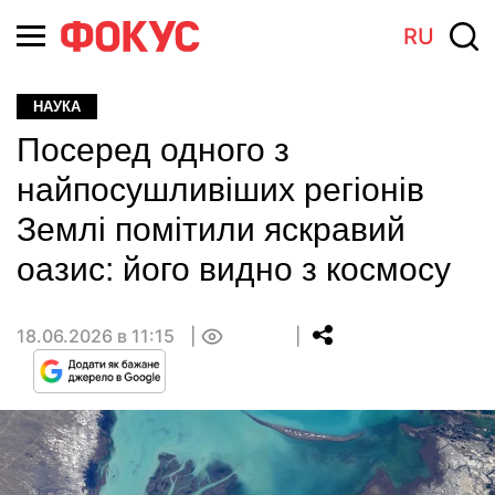
RU
НАУКА
Посеред одного з
найпосушливіших регіонів
Землі помітили яскравий
оазис: його видно з космосу
18.06.2026 в 11:15
0