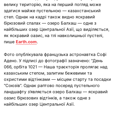
велику територію, яка на перший погляд може
здатися майже пустельною — казахстанський
степ. Однак на кадрі також видно яскравий
бірюзовий спалах — озеро Балхаш — одне з
найбільших озер Центральної Азії, що виділяється,
як яскравий оазис, на тлі навколишньої пустелі,
пише
Earth.com
.
Фото опублікувала французька астронавтка Софі
Адено. У підписі до фотографії зазначено: "День
066, орбіта 1021 — Наша траєкторія пролягає над
казахським степом, залитим бежевими та
охристими відтінками — місцем старту та посадки
"Союзів". Однак раптово посеред пустельного
ландшафту з’являється озеро Балхаш — яскравий
оазис бірюзових відтінків, а також одне з
найбільших озер Центральної Азії.