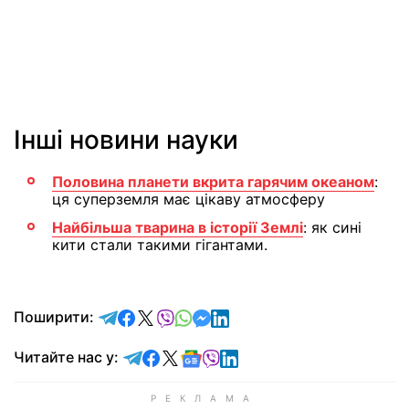
Інші новини науки
Половина планети вкрита гарячим океаном
:
ця суперземля має цікаву атмосферу
Найбільша тварина в історії Землі
: як сині
кити стали такими гігантами.
відправити у Telegram
поділитись у Facebook
поділитись у X
відправити у Viber
відправити у Whatsapp
відправити у Messenger
відправити у LinkedIn
Поширити:
Читайте у Telegram
Читайте у Facebook
Читайте у X
Читайте у Google news
Читайте у Viber
Читайте у LinkedIn
Читайте нас у: