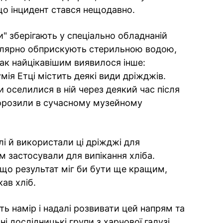
що інцидент стався нещодавно.
" зберігають у спеціально обладнаній
егулярно обприскують стерильною водою,
ак найцікавішим виявилося інше:
мія Етці містить деякі види дріжджів.
 оселилися в ній через деякий час після
заморозили в сучасному музейному
лі й використали ці дріжджі для
м застосували для випікання хліба.
що результат міг би бути ще кращим,
кав хліб.
ь намір і надалі розвивати цей напрям та
і дослідницькі групи з харчової галузі.