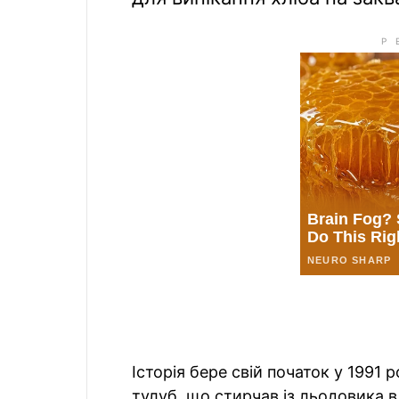
Історія бере свій початок у 1991 
тулуб, що стирчав із льодовика 