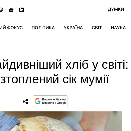
ДУМКИ
ИЙ ФОКУС
ПОЛІТИКА
УКРАЇНА
СВІТ
НАУКА
ДІДЖИТАЛ
АВТО
СВІТФАН
КУ
йдивніший хліб у світі
зтоплений сік мумії
0