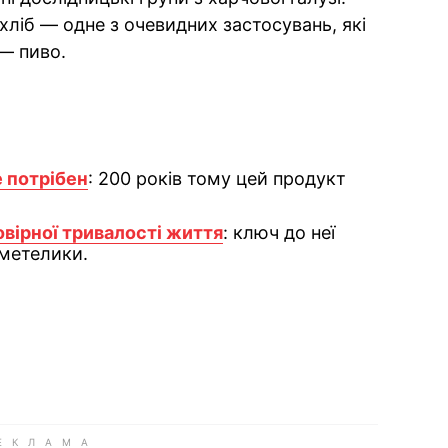
 хліб — одне з очевидних застосувань, які
 — пиво.
е потрібен
: 200 років тому цей продукт
вірної тривалості життя
: ключ до неї
 метелики.
ok
ber
 Whatsapp
и у Messenger
ти у LinkedIn
ook
Google news
 Viber
е у LinkedIn