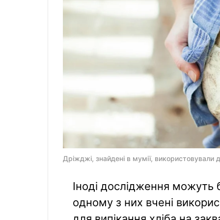
Дріжджі, знайдені в мумії, використовували дл
Іноді дослідження можуть 
одному з них вчені викорис
для випікання хліба на закв