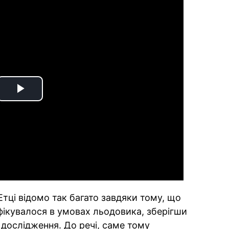
Play
Video
Етці відомо так багато завдяки тому, що
ікувалося в умовах льодовика, зберігши
я дослідження. До речі, саме тому