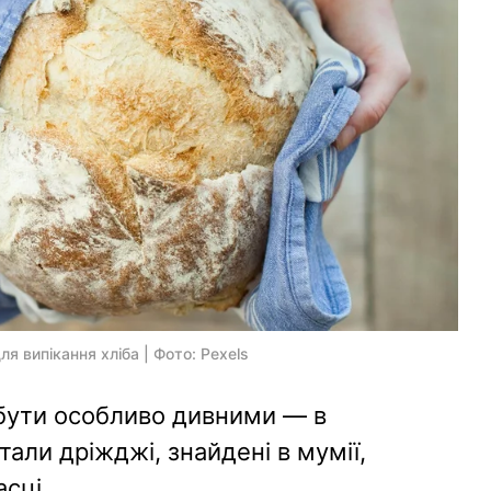
я випікання хліба | Фото: Pexels
бути особливо дивними — в
тали дріжджі, знайдені в мумії,
асці.