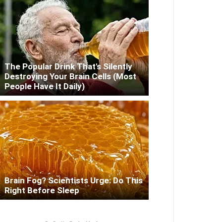
The Popular Drink That's Silently
Destroying Your Brain Cells (Most
People Have It Daily)
Brain Fog? Scientists Urge: Do This
Right Before Sleep