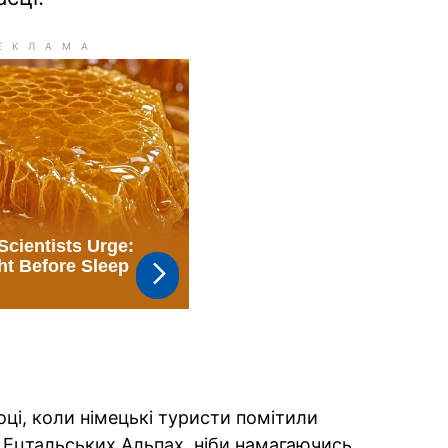
році, коли німецькі туристи помітили
в Ецтальських Альпах, ніби намагаючись