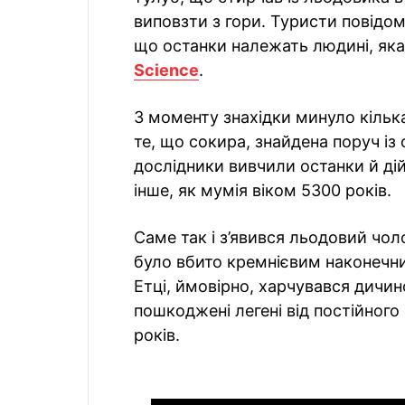
виповзти з гори. Туристи повідом
що останки належать людині, як
Science
.
З моменту знахідки минуло кілька 
те, що сокира, знайдена поруч із
дослідники вивчили останки й д
інше, як мумія віком 5300 років.
Саме так і з’явився льодовий чоло
було вбито кремнієвим наконечни
Етці, ймовірно, харчувався дичин
пошкоджені легені від постійног
років.