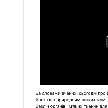
За словами вчених, сьогодні про 
його тіло природним чином муміф
безліч органів і м’яких тканин дл