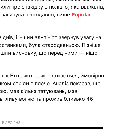
или про знахідку в поліцію, яка вважала,
а загинула нещодавно, пише
Popular
днів, і інший альпініст звернув увагу на
 останками, була стародавньою. Пізніше
ійшли висновку, що перед ними — ніщо
вік Етці, якого, як вважається, ймовірно,
ком стріли в плече. Аналіз показав, що
ою, мав кілька татуювань, мав
о впливу вогню та прожив близько 46
ВІДЕО ДНЯ