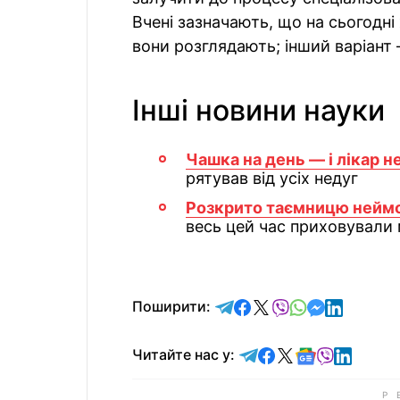
Вчені зазначають, що на сьогодні
вони розглядають; інший варіант
Інші новини науки
Чашка на день — і лікар н
рятував від усіх недуг
Розкрито таємницю неймо
весь цей час приховували
відправити у Telegram
поділитись у Facebo
поділитись у X
відправити у Vi
відправити у
відправит
відправи
Поширити:
Читайте у Telegram
Читайте у Faceb
Читайте у X
Читайте у 
Читайте у
Читайт
Читайте нас у: