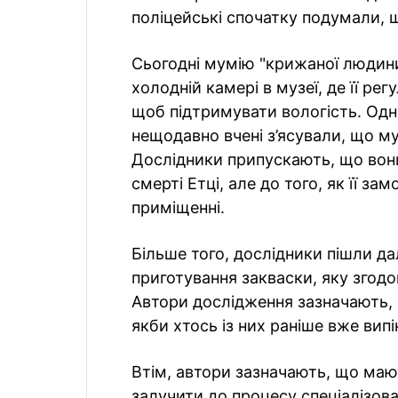
поліцейські спочатку подумали, 
Сьогодні мумію "крижаної людини
холодній камері в музеї, де її р
щоб підтримувати вологість. Одн
нещодавно вчені з’ясували, що му
Дослідники припускають, що вони
смерті Етці, але до того, як її 
приміщенні.
Більше того, дослідники пішли да
приготування закваски, яку згодо
Автори дослідження зазначають, 
якби хтось із них раніше вже випі
Втім, автори зазначають, що мают
залучити до процесу спеціалізован