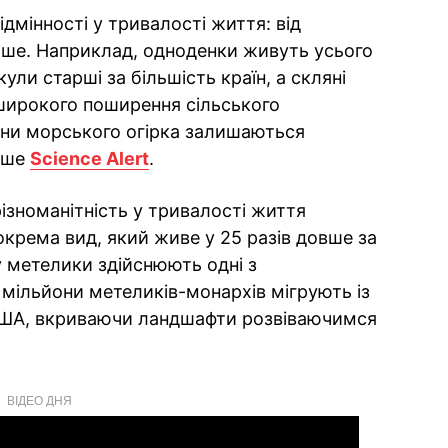
дмінності у тривалості життя: від
більше. Наприклад, одноденки живуть усього
ули старші за більшість країн, а скляні
 широкого поширення сільського
ини морського огірка залишаються
ише
Science Alert
.
ізноманітність у тривалості життя
окрема вид, який живе у 25 разів довше за
у метелики здійснюють одні з
мільйони метеликів-монархів мігрують із
США, вкриваючи ландшафти розвіваючимся
ВІДЕО ДНЯ