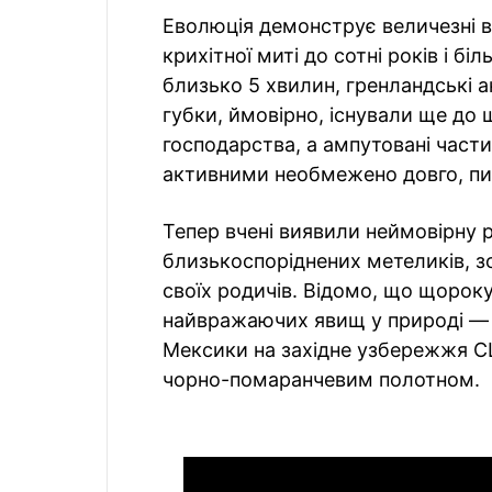
Еволюція демонструє величезні ві
крихітної миті до сотні років і 
близько 5 хвилин, гренландські ак
губки, ймовірно, існували ще до
господарства, а ампутовані част
активними необмежено довго, п
Тепер вчені виявили неймовірну р
близькоспоріднених метеликів, з
своїх родичів. Відомо, що щорок
найвражаючих явищ у природі — 
Мексики на західне узбережжя 
чорно-помаранчевим полотном.