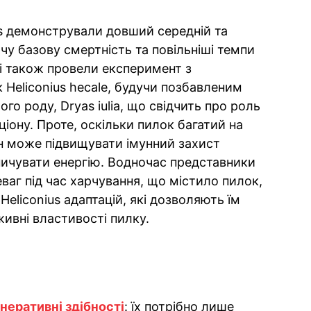
s демонстрували довший середній та
у базову смертність та повільніші темпи
ні також провели експеримент з
Heliconius hecale, будучи позбавленим
го роду, Dryas iulia, що свідчить про роль
ціону. Проте, оскільки пилок багатий на
ін може підвищувати імунний захист
опичувати енергію. Водночас представники
еваг під час харчування, що містило пилок,
Heliconius адаптацій, які дозволяють їм
ивні властивості пилку.
неративні здібності
: їх потрібно лише