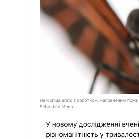
Heliconius erato з хоботком, наповненим пож
Sebastián Mena
У новому дослідженні вчен
різноманітність у тривалос