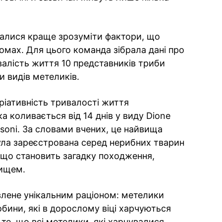
галися краще зрозуміти фактори, що
омах. Для цього команда зібрала дані про
алість життя 10 представників триби
ки видів метеликів.
іативність тривалості життя
а коливається від 14 днів у виду Dione
itsoni. За словами вчених, це найвища
була зареєстрована серед нерибних тварин
 що становить загадку походження,
вищем.
влене унікальним раціоном: метелики
обини, які в дорослому віці харчуються
те, що всі метелики, які харчувалися