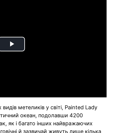
Play
Video
видів метеликів у світі, Painted Lady
античний океан, подолавши 4200
ак, як і багато інших найвражаючих
овічні й зазвичай живуть лише кілька