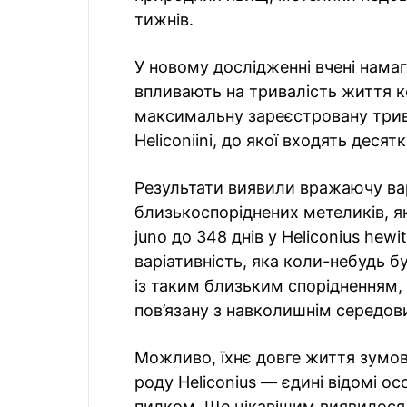
тижнів.
У новому дослідженні вчені нама
впливають на тривалість життя к
максимальну зареєстровану трив
Heliconiini, до якої входять десят
Результати виявили вражаючу вар
близькоспоріднених метеликів, як
juno до 348 днів у Heliconius hew
варіативність, яка коли-небудь 
із таким близьким спорідненням,
пов’язану з навколишнім середо
Можливо, їхнє довге життя зумо
роду Heliconius — єдині відомі ос
пилком. Ще цікавішим виявилося 