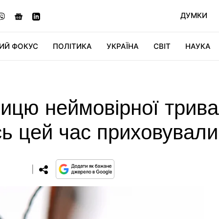
ДУМКИ
ИЙ ФОКУС
ПОЛІТИКА
УКРАЇНА
СВІТ
НАУКА
ДІДЖИТАЛ
АВТО
СВІТФАН
КУ
ицю неймовірної трива
сь цей час приховувал
0