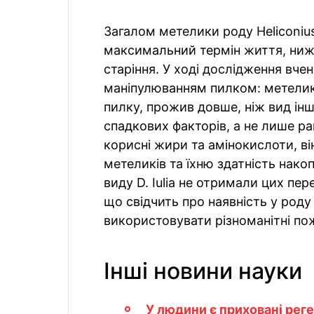
Загалом метелики роду Heliconiu
максимальний термін життя, нижч
старіння. У ході дослідження вче
маніпулюванням пилком: метелик 
пилку, прожив довше, ніж вид іншо
спадкових факторів, а не лише ра
корисні жири та амінокислоти, в
метеликів та їхню здатність нак
виду D. Iulia не отримали цих пер
що свідчить про наявність у роду 
використовувати різноманітні пож
Інші новини науки
У людини є приховані реге