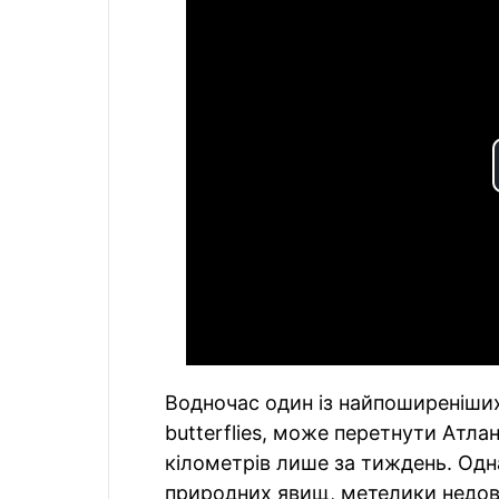
Водночас один із найпоширеніших 
butterflies, може перетнути Атл
кілометрів лише за тиждень. Одн
природних явищ, метелики недовг