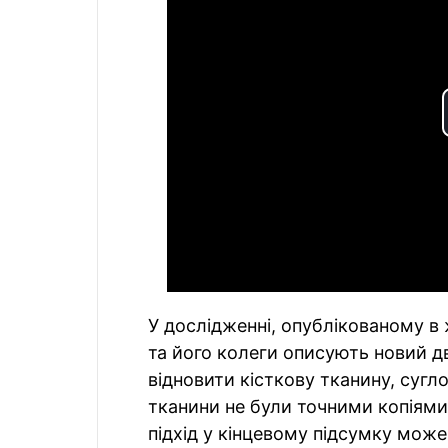
У дослідженні, опублікованому в
та його колеги описують новий д
відновити кісткову тканину, сугло
тканини не були точними копіями
підхід у кінцевому підсумку мож