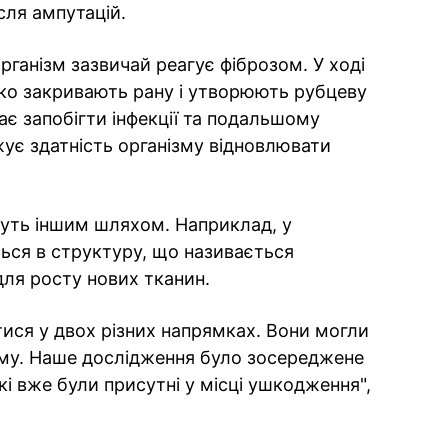
сля ампутацій.
ганізм зазвичай реагує фіброзом. У ході
ко закривають рану і утворюють рубцеву
ає запобігти інфекції та подальшому
є здатність організму відновлювати
йдуть іншим шляхом. Наприклад, у
ться в структуру, що називається
ля росту нових тканин.
тися у двох різних напрямках. Вони могли
ему. Наше дослідження було зосереджене
які вже були присутні у місці ушкодження",