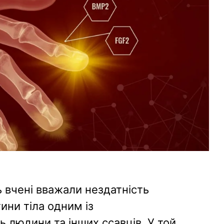
 вчені вважали нездатність
ини тіла одним із
людини та інших ссавців. У той