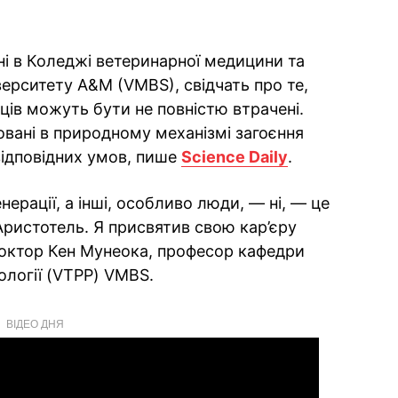
ні в Коледжі ветеринарної медицини та
верситету A&M (VMBS), свідчать про те,
вців можуть бути не повністю втрачені.
вані в природному механізмі загоєння
 відповідних умов, пише
Science Daily
.
нерації, а інші, особливо люди, — ні, — це
Аристотель. Я присвятив свою кар’єру
доктор Кен Мунеока, професор кафедри
кології (VTPP) VMBS.
ВІДЕО ДНЯ