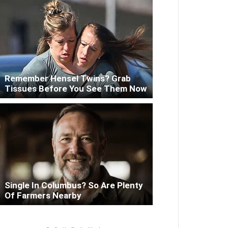
Remember Hensel Twins? Grab
Tissues Before You See Them Now
Single In Columbus? So Are Plenty
Of Farmers Nearby