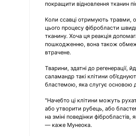
покращити відновлення тканин пі
Коли ссавці отримують травми, ор
цього процесу фібробласти швид
тканину. Хоча ця реакція допомаг
пошкодженню, вона також обмежу
втрачене.
Тварини, здатні до регенерації, 
саламандр такі клітини об’єдную
бластемою, яка слугує основою д
"Начебто ці клітини можуть руха
або утворити рубець, або бласт
на зміні поведінки фібробластів, 
— каже Мунеока.