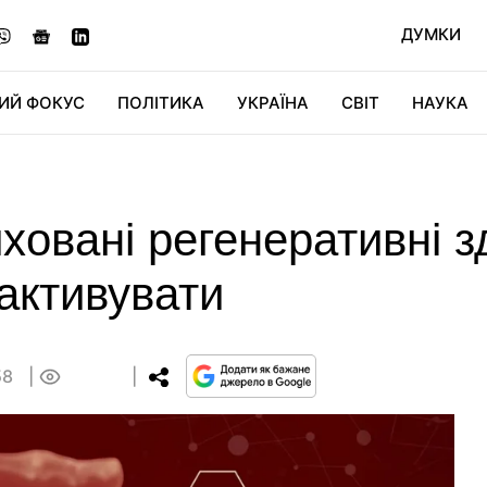
ДУМКИ
ИЙ ФОКУС
ПОЛІТИКА
УКРАЇНА
СВІТ
НАУКА
ДІДЖИТАЛ
АВТО
СВІТФАН
КУ
овані регенеративні зд
активувати
58
0