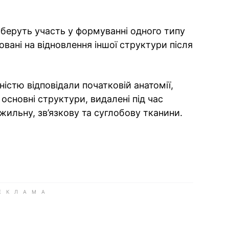
й беруть участь у формуванні одного типу
вані на відновлення іншої структури після
ністю відповідали початковій анатомії,
 основні структури, видалені під час
ожильну, зв’язкову та суглобову тканини.
ok
ber
 Whatsapp
и у Messenger
ти у LinkedIn
ook
Google news
 Viber
е у LinkedIn