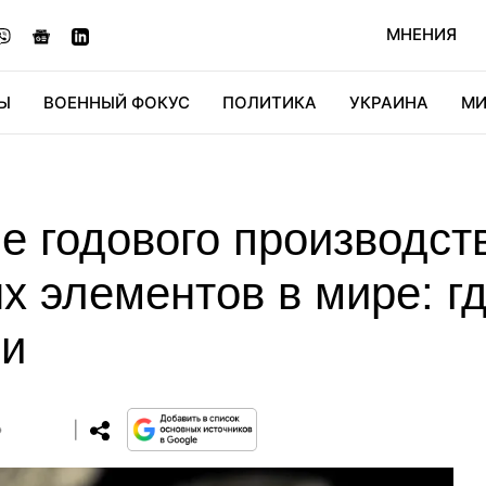
МНЕНИЯ
Ы
ВОЕННЫЙ ФОКУС
ПОЛИТИКА
УКРАИНА
МИ
ОНОМИКА
ДИДЖИТАЛ
АВТО
МИРФАН
КУЛЬТ
е годового производст
х элементов в мире: г
ли
0