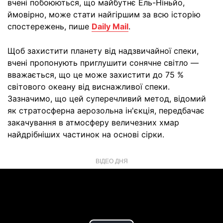
вчені побоюються, що майбутнє Ель-Ніньйо,
ймовірно, може стати найгіршим за всю історію
спостережень, пише
Daily Mail
.
Щоб захистити планету від надзвичайної спеки,
вчені пропонують приглушити сонячне світло —
вважається, що це може захистити до 75 %
світового океану від виснажливої спеки.
Зазначимо, що цей суперечливий метод, відомий
як стратосферна аерозольна ін'єкція, передбачає
закачування в атмосферу величезних хмар
найдрібніших частинок на основі сірки.
ВІДЕО ДНЯ