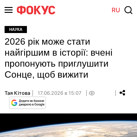
RU
НАУКА
2026 рік може стати
найгіршим в історії: вчені
пропонують приглушити
Сонце, щоб вижити
Тая Кітова
17.06.2026 в 15:07
0