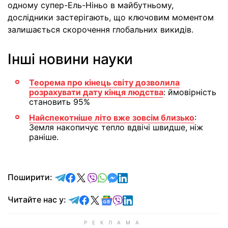
одному супер-Ель-Ніньо в майбутньому,
дослідники застерігають, що ключовим моментом
залишається скорочення глобальних викидів.
Інші новини науки
Теорема про кінець світу дозволила
розрахувати дату кінця людства
: ймовірність
становить 95%
Найспекотніше літо вже зовсім близько
:
Земля накопичує тепло вдвічі швидше, ніж
раніше.
відправити у Telegram
поділитись у Facebook
поділитись у X
відправити у Viber
відправити у Whatsapp
відправити у Messenger
відправити у LinkedIn
Поширити:
Читайте у Telegram
Читайте у Facebook
Читайте у X
Читайте у Google news
Читайте у Viber
Читайте у LinkedIn
Читайте нас у: