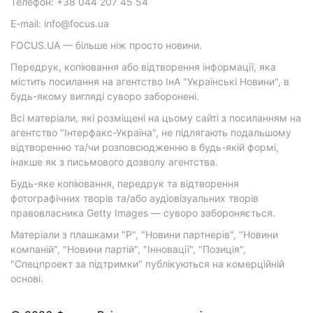
Телефон: +38 044 207 45 54
E-mail: info@focus.ua
FOCUS.UA — більше ніж просто новини.
Передрук, копіювання або відтворення інформації, яка
містить посилання на агентство ІнА "Українські Новини", в
будь-якому вигляді суворо заборонені.
Всі матеріали, які розміщені на цьому сайті з посиланням на
агентство "Інтерфакс-Україна", не підлягають подальшому
відтворенню та/чи розповсюдженню в будь-якій формі,
інакше як з письмового дозволу агентства.
Будь-яке копіювання, передрук та відтворення
фотографічних творів та/або аудіовізуальних творів
правовласника Getty Images — суворо забороняється.
Матеріали з плашками "Р", "Новини партнерів", "Новини
компаній", "Новини партій", "Інновації", "Позиція",
"Спецпроект за підтримки" публікуються на комерційній
основі.