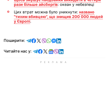
рази більше айсбергів
: океан у небезпеці
Цих втрат можна було уникнути:
названо
"тихим вбивцею", що знищив 200 000 людей
у Європі
.
відправити у Telegram
поділитись у Facebook
поділитись у X
відправити у Viber
відправити у Whatsapp
відправити у Messenger
відправити у LinkedIn
Поширити:
Читайте у Telegram
Читайте у Facebook
Читайте у X
Читайте у Google news
Читайте у Viber
Читайте у LinkedIn
Читайте нас у: