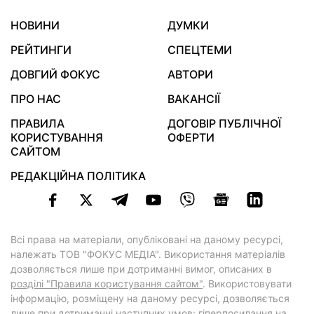
НОВИНИ
ДУМКИ
РЕЙТИНГИ
СПЕЦТЕМИ
ДОВГИЙ ФОКУС
АВТОРИ
ПРО НАС
ВАКАНСІЇ
ПРАВИЛА
ДОГОВІР ПУБЛІЧНОЇ
КОРИСТУВАННЯ
ОФЕРТИ
САЙТОМ
РЕДАКЦІЙНА ПОЛІТИКА
Всі права на матеріали, опубліковані на даному ресурсі,
належать ТОВ "ФОКУС МЕДІА". Використання матеріалів
дозволяється лише при дотриманні вимог, описаних в
розділі "Правила користування сайтом"
. Використовувати
інформацію, розміщену на даному ресурсі, дозволяється
лише при дотриманні наступних умов: гіперпосилання на