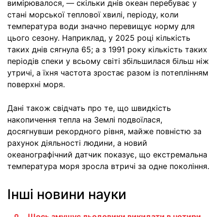
вимірювалося, — скільки днів океан перебуває у
стані морської теплової хвилі, періоду, коли
температура води значно перевищує норму для
цього сезону. Наприклад, у 2025 році кількість
таких днів сягнула 65; а з 1991 року кількість таких
періодів спеки у всьому світі збільшилася більш ніж
утричі, а їхня частота зростає разом із потеплінням
поверхні моря.
Дані також свідчать про те, що швидкість
накопичення тепла на Землі подвоїлася,
досягнувши рекордного рівня, майже повністю за
рахунок діяльності людини, а новий
океанографічний датчик показує, що екстремальна
температура моря зросла втричі за одне покоління.
Інші новини науки
Щось змушує льодовики викидати в чотири