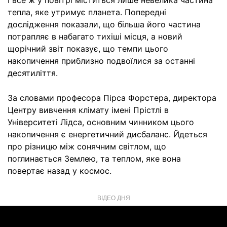
І все ж у повітрі міститься лише невелика частина
тепла, яке утримує планета. Попередні
дослідження показали, що більша його частина
потрапляє в набагато тихіші місця, а новий
щорічний звіт показує, що темпи цього
накопичення приблизно подвоїлися за останні
десятиліття.
За словами професора Пірса Форстера, директора
Центру вивчення клімату імені Прістлі в
Університеті Лідса, основним чинником цього
накопичення є енергетичний дисбаланс. Йдеться
про різницю між сонячним світлом, що
поглинається Землею, та теплом, яке вона
повертає назад у космос.
ВІДЕО ДНЯ