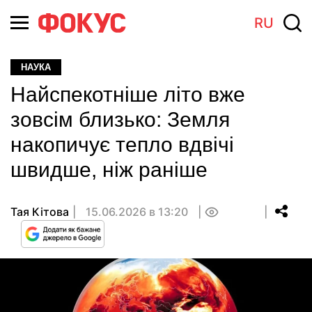
RU
НАУКА
Найспекотніше літо вже
зовсім близько: Земля
накопичує тепло вдвічі
швидше, ніж раніше
Тая Кітова
15.06.2026 в 13:20
0