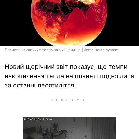
Планета накопичує тепло вдвічі швидше | Фото: solar-system
Новий щорічний звіт показує, що темпи
накопичення тепла на планеті подвоїлися
за останні десятиліття.