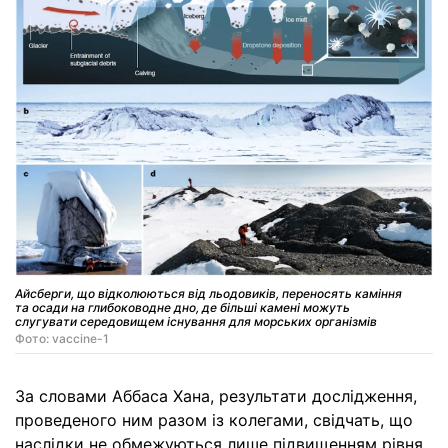
Айсберги, що відколюються від льодовиків, переносять каміння
та осади на глибоководне дно, де більші камені можуть
слугувати середовищем існування для морських організмів
Фото: vaccine-1
За словами Аббаса Хана, результати дослідження,
проведеного ним разом із колегами, свідчать, що
наслідки не обмежуються лише підвищенням рівня