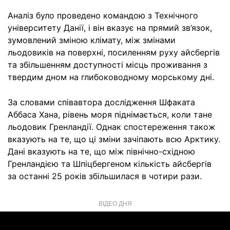
Аналіз було проведено командою з Технічного
університету Данії, і він вказує на прямий зв’язок,
зумовлений зміною клімату, між змінами
льодовиків на поверхні, посиленням руху айсбергів
та збільшенням доступності місць проживання з
твердим дном на глибоководному морському дні.
За словами співавтора дослідження Шфаката
Аббаса Хана, рівень моря піднімається, коли тане
льодовик Гренландії. Однак спостереження також
вказують на те, що ці зміни зачіпають всю Арктику.
Дані вказують на те, що між північно-східною
Гренландією та Шпіцбергеном кількість айсбергів
за останні 25 років збільшилася в чотири рази.
ВІДЕО ДНЯ