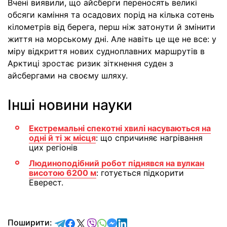
Вчені виявили, що айсберги переносять великі
обсяги каміння та осадових порід на кілька сотень
кілометрів від берега, перш ніж затонути й змінити
життя на морському дні. Але навіть це ще не все: у
міру відкриття нових судноплавних маршрутів в
Арктиці зростає ризик зіткнення суден з
айсбергами на своєму шляху.
Інші новини науки
Екстремальні спекотні хвилі насуваються на
одні й ті ж місця
: що спричиняє нагрівання
цих регіонів
Людиноподібний робот піднявся на вулкан
висотою 6200 м
: готується підкорити
Еверест.
відправити у Telegram
поділитись у Facebook
поділитись у X
відправити у Viber
відправити у Whatsapp
відправити у Messenger
відправити у LinkedIn
Поширити: