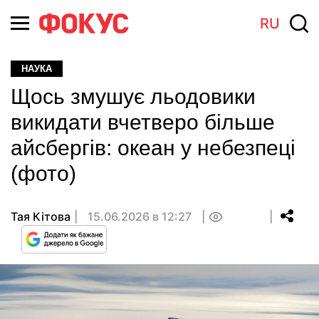
RU
НАУКА
Щось змушує льодовики
викидати вчетверо більше
айсбергів: океан у небезпеці
(фото)
Тая Кітова
15.06.2026 в 12:27
0