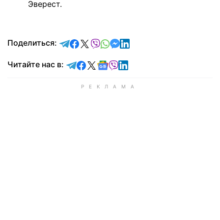
Эверест.
отправить в Telegram
поделиться в Facebook
поделиться в X
отправить в Viber
отправить в Whatsapp
отправить в Messenger
отправить в LinkedIn
Поделиться:
Читайте в Telegram
Читайте в Facebook
Читайте в X
Читайте в Google news
Читайте в Viber
Читайте в LinkedIn
Читайте нас в: