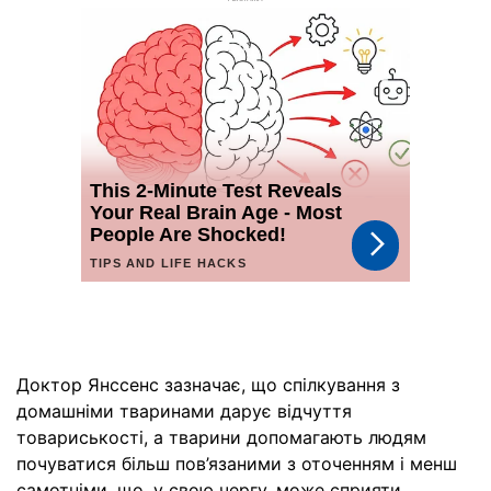
Доктор Янссенс зазначає, що спілкування з
домашніми тваринами дарує відчуття
товариськості, а тварини допомагають людям
почуватися більш пов’язаними з оточенням і менш
самотніми, що, у свою чергу, може сприяти