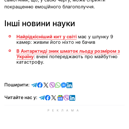
покращенню емоційного благополуччя.
Інші новини науки
Найрідкісніший кит у світі
має у шлунку 9
камер: живим його ніхто не бачив
В Антарктиді зник шматок льоду розміром з
Україну
: вчені попереджають про майбутню
катастрофу.
відправити у Telegram
поділитись у Facebook
поділитись у X
відправити у Viber
відправити у Whatsapp
відправити у Messenger
відправити у LinkedIn
Поширити:
Читайте у Telegram
Читайте у Facebook
Читайте у X
Читайте у Google news
Читайте у Viber
Читайте у LinkedIn
Читайте нас у: