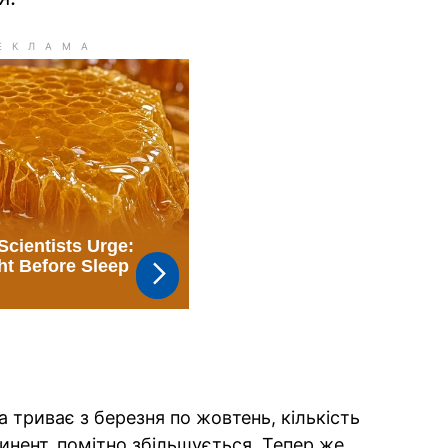
а триває з березня по жовтень, кількість
инент, помітно збільшується. Тепер же