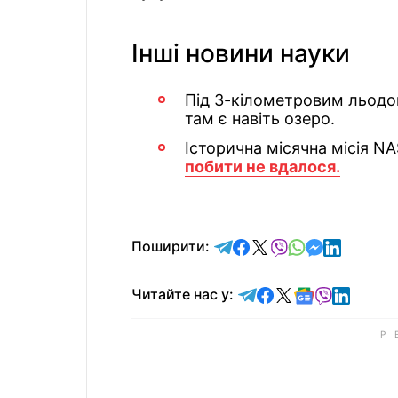
Інші новини науки
Під 3-кілометровим льод
там є навіть озеро.
Історична місячна місія N
побити не вдалося.
відправити у Telegram
поділитись у Facebo
поділитись у X
відправити у Vi
відправити у
відправит
відправи
Поширити:
Читайте у Telegram
Читайте у Faceb
Читайте у X
Читайте у 
Читайте у
Читайт
Читайте нас у: