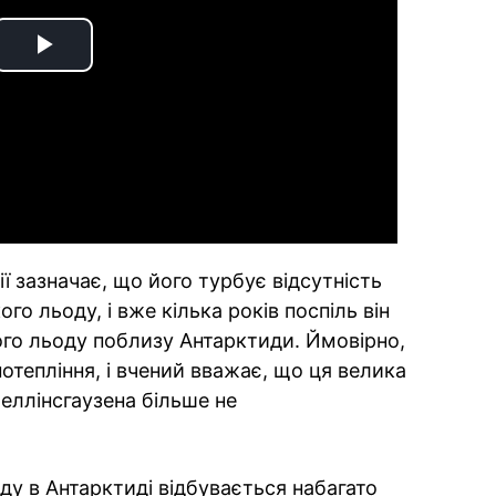
Play
Video
ї зазначає, що його турбує відсутність
го льоду, і вже кілька років поспіль він
го льоду поблизу Антарктиди. Ймовірно,
потепління, і вчений вважає, що ця велика
еллінсгаузена більше не
у в Антарктиді відбувається набагато