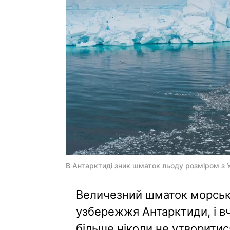
В Антарктиді зник шматок льоду розміром з Ук
Величезний шматок морсько
узбережжя Антарктиди, і в
більше ніколи не утворитис