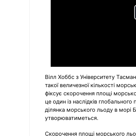
Вілл Хоббс з Університету Тасмані
такої величезної кількості морсько
фіксує скорочення площі морсько
це один із наслідків глобального 
ділянка морського льоду в морі Б
утворюватиметься.
Скорочення площі морського льод