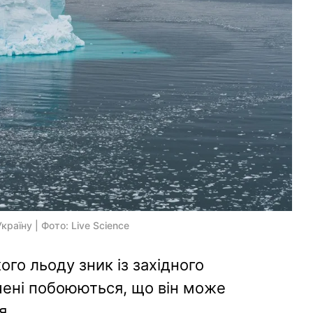
раїну | Фото: Live Science
го льоду зник із західного
чені побоюються, що він може
я.