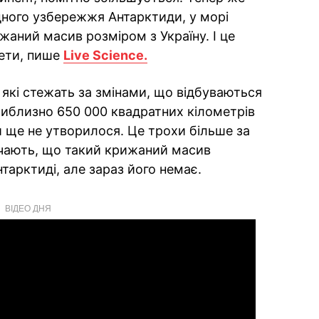
ідного узбережжя Антарктиди, у морі
жаний масив розміром з Україну. І це
нети, пише
Live Science.
, які стежать за змінами, що відбуваються
приблизно 650 000 квадратних кілометрів
 ще не утворилося. Це трохи більше за
ачають, що такий крижаний масив
тарктиді, але зараз його немає.
ВІДЕО ДНЯ