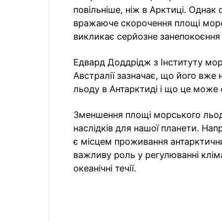
повільніше, ніж в Арктиці. Однак
вражаюче скорочення площі морс
викликає серйозне занепокоєння
Едвард Доддрідж з Інституту мор
Австралії зазначає, що його вже
льоду в Антарктиді і що це може 
Зменшення площі морського льод
наслідків для нашої планети. Нап
є місцем проживання антарктични
важливу роль у регулюванні клім
океанічні течії.