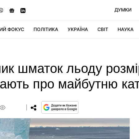
ДУМКИ
ИЙ ФОКУС
ПОЛІТИКА
УКРАЇНА
СВІТ
НАУКА
ДІДЖИТАЛ
АВТО
СВІТФАН
КУ
ник шматок льоду розмі
жають про майбутню ка
0