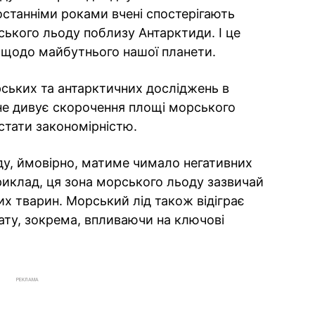
 останніми роками вчені спостерігають
ького льоду поблизу Антарктиди. І це
 щодо майбутнього нашої планети.
ських та антарктичних досліджень в
 не дивує скорочення площі морського
стати закономірністю.
у, ймовірно, матиме чимало негативних
риклад, ця зона морського льоду зазвичай
х тварин. Морський лід також відіграє
ату, зокрема, впливаючи на ключові
РЕКЛАМА