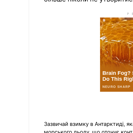
Зазвичай взимку в Антарктиді, як
морського льоду, що оточує конт