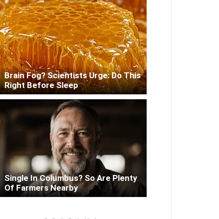
Brain Fog? Scientists Urge: Do This
Right Before Sleep
Single In Columbus? So Are Plenty
Of Farmers Nearby