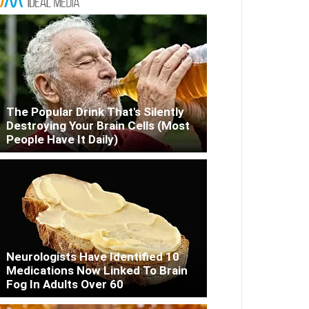
The Popular Drink That's Silently
Destroying Your Brain Cells (Most
People Have It Daily)
Neurologists Have Identified 10
Medications Now Linked To Brain
Fog In Adults Over 60