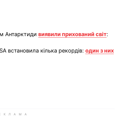
ом Антарктиди
виявили прихований світ
:
ASA встановила кілька рекордів:
один з них
ok
ber
 Whatsapp
и у Messenger
ти у LinkedIn
ook
Google news
 Viber
е у LinkedIn