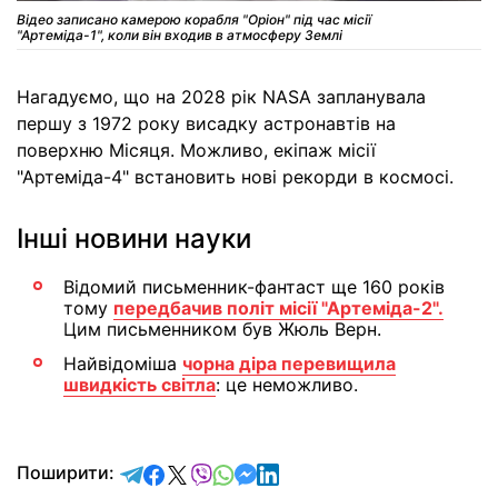
Відео записано камерою корабля "Оріон" під час місії
"Артеміда-1", коли він входив в атмосферу Землі
Нагадуємо, що на 2028 рік NASA запланувала
першу з 1972 року висадку астронавтів на
поверхню Місяця. Можливо, екіпаж місії
"Артеміда-4" встановить нові рекорди в космосі.
Інші новини науки
Відомий письменник-фантаст ще 160 років
тому
передбачив політ місії "Артеміда-2".
Цим письменником був Жюль Верн.
Найвідоміша
чорна діра перевищила
швидкість світла
: це неможливо.
відправити у Telegram
поділитись у Facebook
поділитись у X
відправити у Viber
відправити у Whatsapp
відправити у Messenger
відправити у LinkedIn
Поширити: