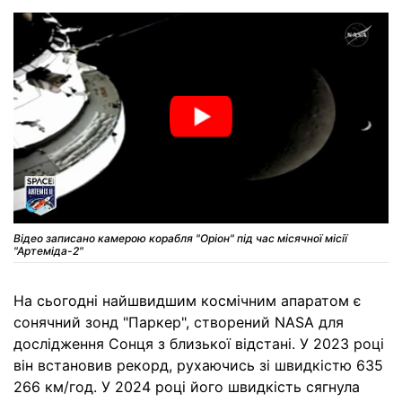
Відео записано камерою корабля "Оріон" під час місячної місії
"Артеміда-2"
На сьогодні найшвидшим космічним апаратом є
сонячний зонд "Паркер", створений NASA для
дослідження Сонця з близької відстані. У 2023 році
він встановив рекорд, рухаючись зі швидкістю 635
266 км/год. У 2024 році його швидкість сягнула