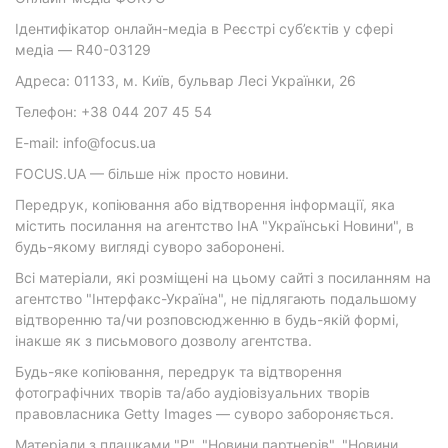
Ідентифікатор онлайн-медіа в Реєстрі суб’єктів у сфері
медіа — R40-03129
Адреса: 01133, м. Київ, бульвар Лесі Українки, 26
Телефон: +38 044 207 45 54
E-mail: info@focus.ua
FOCUS.UA — більше ніж просто новини.
Передрук, копіювання або відтворення інформації, яка
містить посилання на агентство ІнА "Українські Новини", в
будь-якому вигляді суворо заборонені.
Всі матеріали, які розміщені на цьому сайті з посиланням на
агентство "Інтерфакс-Україна", не підлягають подальшому
відтворенню та/чи розповсюдженню в будь-якій формі,
інакше як з письмового дозволу агентства.
Будь-яке копіювання, передрук та відтворення
фотографічних творів та/або аудіовізуальних творів
правовласника Getty Images — суворо забороняється.
Матеріали з плашками "Р", "Новини партнерів", "Новини