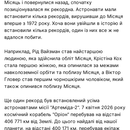
Місяць і повернулися назад, спочатку
позиціонувалася як рекордна. Астронавти мали
встановити кілька рекордів, вирушивши до Місяця
вперше з 1972 року. Хоча вони увійшли в історію й
встановили кілька рекордів, один із них все ж не
вдалося побити.
Наприклад, Рід Вайзман став найстаршою
людиною, яка здійснила обліт Місяця, Крістіна Кох
стала першою жінкою, яка опинилася за межами
навколоземної орбіти та поблизу Місяця, а Віктор
Гловер став першим чорношкірим чоловіком, який
також опинився поблизу Місяця.
Ще один рекорд був встановлений усіма
астронавтами місії "Артеміда-2". 7 квітня 2026 року
космічний корабель "Оріон" перебував на відстані
406 771 км від Землі. До цього найдалі від нашої
планети, на відстані 400 171 км, перебував екіпаж