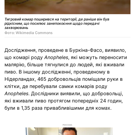
Тигровий комар поширився на території, де раніше він був
рідкісним, що посилює занепокоєння щодо передачі
захворювань
Фото: Wikimedia Commons
Дослідження, проведене в Буркіна-Фасо, виявило,
що комарі роду
Anopheles
, які можуть переносити
малярію, більше тягнулися до людей, які вживали
пиво. В іншому дослідженні, проведеному в
Нідерландах, 465 добровольців поміщали руки в
клітки, де перебували самки комарів роду
Anopheles
. Дослідники виявили, що добровольці,
які вживали пиво протягом попередніх 24 годин,
були в 1,35 раза привабливішими для комах.
РЕКЛАМА