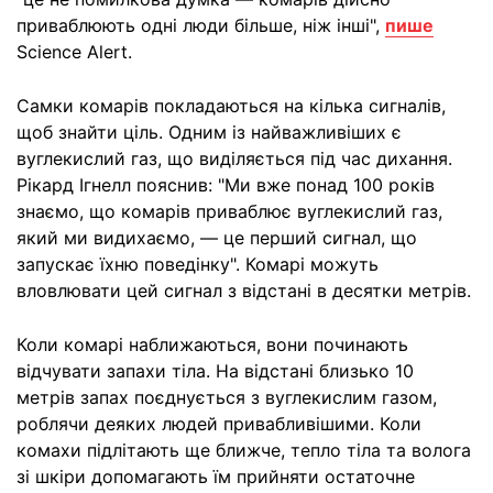
приваблюють одні люди більше, ніж інші",
пише
Science Alert.
Самки комарів покладаються на кілька сигналів,
щоб знайти ціль. Одним із найважливіших є
вуглекислий газ, що виділяється під час дихання.
Рікард Ігнелл пояснив: "Ми вже понад 100 років
знаємо, що комарів приваблює вуглекислий газ,
який ми видихаємо, — це перший сигнал, що
запускає їхню поведінку". Комарі можуть
вловлювати цей сигнал з відстані в десятки метрів.
Коли комарі наближаються, вони починають
відчувати запахи тіла. На відстані близько 10
метрів запах поєднується з вуглекислим газом,
роблячи деяких людей привабливішими. Коли
комахи підлітають ще ближче, тепло тіла та волога
зі шкіри допомагають їм прийняти остаточне