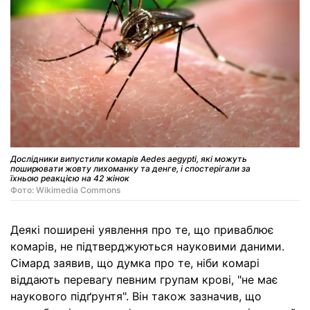
Дослідники випустили комарів Aedes aegypti, які можуть
поширювати жовту лихоманку та денге, і спостерігали за
їхньою реакцією на 42 жінок
Фото: Wikimedia Commons
Деякі поширені уявлення про те, що приваблює
комарів, не підтверджуються науковими даними.
Сімард заявив, що думка про те, ніби комарі
віддають перевагу певним групам крові, "не має
наукового підґрунтя". Він також зазначив, що