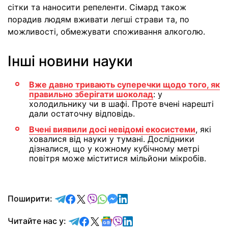
сітки та наносити репеленти. Сімард також
порадив людям вживати легші страви та, по
можливості, обмежувати споживання алкоголю.
Інші новини науки
Вже давно тривають суперечки щодо того, як
правильно зберігати шоколад
: у
холодильнику чи в шафі. Проте вчені нарешті
дали остаточну відповідь.
Вчені виявили досі невідомі екосистеми
, які
ховалися від науки у тумані. Дослідники
дізналися, що у кожному кубічному метрі
повітря може міститися мільйони мікробів.
відправити у Telegram
поділитись у Facebook
поділитись у X
відправити у Viber
відправити у Whatsapp
відправити у Messenger
відправити у LinkedIn
Поширити:
Читайте у Telegram
Читайте у Facebook
Читайте у X
Читайте у Google news
Читайте у Viber
Читайте у LinkedIn
Читайте нас у: