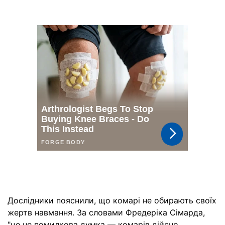
Дослідники пояснили, що комарі не обирають своїх
жертв навмання. За словами Фредеріка Сімарда,
"це не помилкова думка — комарів дійсно