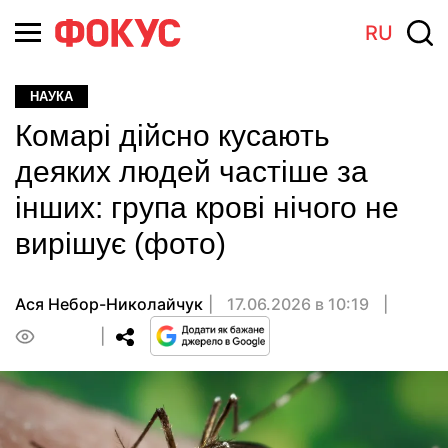
RU
НАУКА
Комарі дійсно кусають
деяких людей частіше за
інших: група крові нічого не
вирішує (фото)
Ася Небор-Николайчук
17.06.2026 в 10:19
0