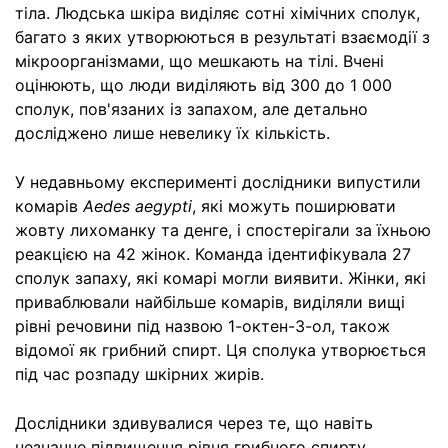
тіла. Людська шкіра виділяє сотні хімічних сполук,
багато з яких утворюються в результаті взаємодії з
мікроорганізмами, що мешкають на тілі. Вчені
оцінюють, що люди виділяють від 300 до 1 000
сполук, пов'язаних із запахом, але детально
досліджено лише невелику їх кількість.
У недавньому експерименті дослідники випустили
комарів
Aedes aegypti
, які можуть поширювати
жовту лихоманку та денге, і спостерігали за їхньою
реакцією на 42 жінок. Команда ідентифікувала 27
сполук запаху, які комарі могли виявити. Жінки, які
приваблювали найбільше комарів, виділяли вищі
рівні речовини під назвою 1-октен-3-ол, також
відомої як грибний спирт. Ця сполука утворюється
під час розпаду шкірних жирів.
Дослідники здивувалися через те, що навіть
незначне підвищення рівня грибного спирту