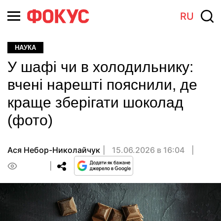
RU
НАУКА
У шафі чи в холодильнику:
вчені нарешті пояснили, де
краще зберігати шоколад
(фото)
Ася Небор-Николайчук
15.06.2026 в 16:04
0