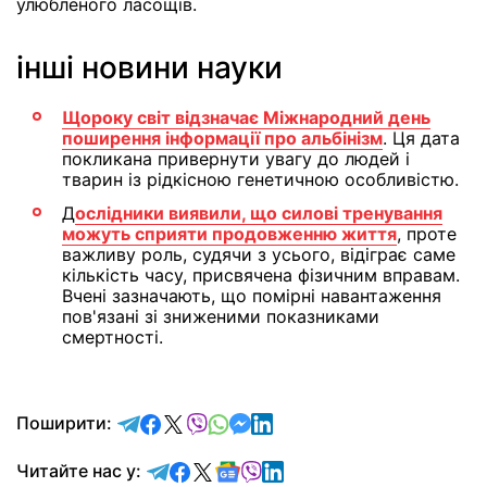
улюбленого ласощів.
інші новини науки
Щороку світ відзначає Міжнародний день
поширення інформації про альбінізм
. Ця дата
покликана привернути увагу до людей і
тварин із рідкісною генетичною особливістю.
Д
ослідники виявили, що силові тренування
можуть сприяти продовженню життя
, проте
важливу роль, судячи з усього, відіграє саме
кількість часу, присвячена фізичним вправам.
Вчені зазначають, що помірні навантаження
пов'язані зі зниженими показниками
смертності.
відправити у Telegram
поділитись у Facebook
поділитись у X
відправити у Viber
відправити у Whatsapp
відправити у Messenger
відправити у LinkedIn
Поширити:
Читайте у Telegram
Читайте у Facebook
Читайте у X
Читайте у Google news
Читайте у Viber
Читайте у LinkedIn
Читайте нас у: