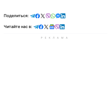
отправить в Telegram
поделиться в Facebook
поделиться в X
отправить в Viber
отправить в Whatsapp
отправить в Messenger
отправить в LinkedIn
Поделиться:
Читайте в Telegram
Читайте в Facebook
Читайте в X
Читайте в Google news
Читайте в Viber
Читайте в LinkedIn
Читайте нас в: