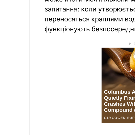
запитання: коли утворюєтьс
переносяться краплями води
функціонують безпосередн