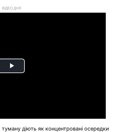
ВІДЕО ДНЯ
Play
Video
 туману діють як концентровані осередки