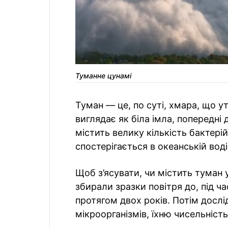
Туманне цунамі
Туман — це, по суті, хмара, що 
виглядає як біла імла, попередні 
містить велику кількість бактерій
спостерігається в океанській воді
Щоб з’ясувати, чи містить туман 
збирали зразки повітря до, під ч
протягом двох років. Потім дослі
мікроорганізмів, їхню чисельність