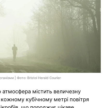
анізми | Фото: Bristol Herald Courier
о атмосфера містить величезну
 У кожному кубічному метрі повітря
ікробів, що породжує цікаве