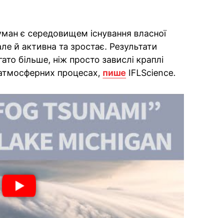
уман є середовищем існування власної
але й активна та зростає. Результати
ато більше, ніж просто завислі краплі
в атмосферних процесах,
пише
IFLScience.