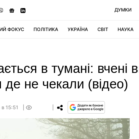
ДУМКИ
ИЙ ФОКУС
ПОЛІТИКА
УКРАЇНА
СВІТ
НАУКА
ДІДЖИТАЛ
АВТО
СВІТФАН
КУ
ється в тумані: вчені 
 де не чекали (відео)
 в 15:51
0