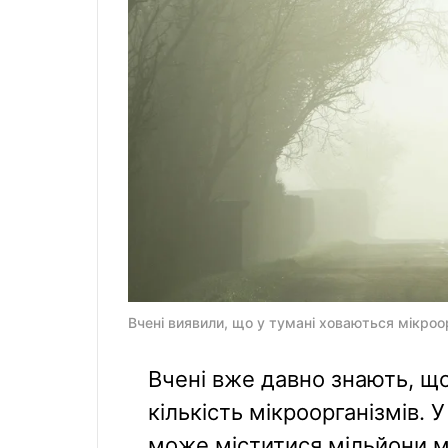
Вчені виявили, що у тумані ховаються мікроорг
Вчені вже давно знають, щ
кількість мікроорганізмів.
може міститися мільйони м