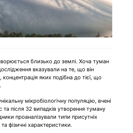
утворюється близько до землі. Хоча туман
дослідження вказували на те, що він
, концентрація яких подібна до тієї, що
.
унікальну мікробіологічну популяцію, вчені
ас та після 32 випадків утворення туману
дники проаналізували типи присутніх
 та фізичні характеристики.