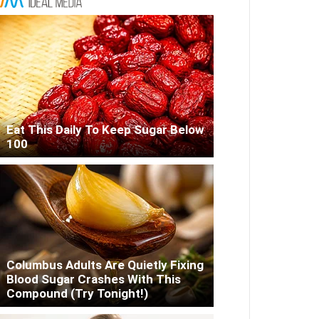
Eat This Daily To Keep Sugar Below
100
Columbus Adults Are Quietly Fixing
Blood Sugar Crashes With This
Compound (Try Tonight!)