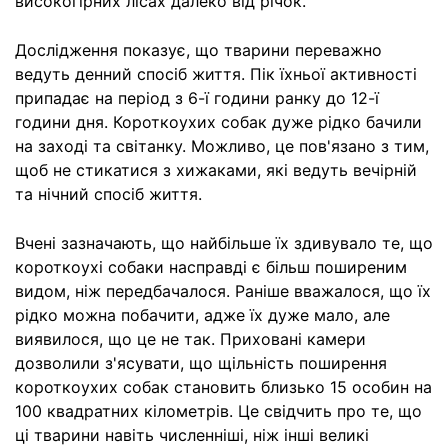
високогірних лісах далеко від річок.
Дослідження показує, що тварини переважно
ведуть денний спосіб життя. Пік їхньої активності
припадає на період з 6-ї години ранку до 12-ї
години дня. Короткоухих собак дуже рідко бачили
на заході та світанку. Можливо, це пов'язано з тим,
щоб не стикатися з хижаками, які ведуть вечірній
та нічний спосіб життя.
Вчені зазначають, що найбільше їх здивувало те, що
короткоухі собаки насправді є більш поширеним
видом, ніж передбачалося. Раніше вважалося, що їх
рідко можна побачити, адже їх дуже мало, але
виявилося, що це не так. Приховані камери
дозволили з'ясувати, що щільність поширення
короткоухих собак становить близько 15 особин на
100 квадратних кілометрів. Це свідчить про те, що
ці тварини навіть численніші, ніж інші великі