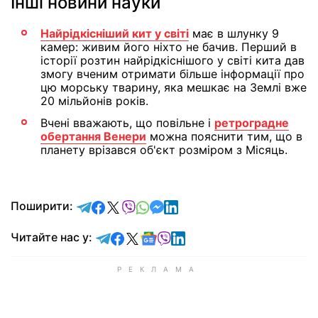
Інші новини науки
Найрідкісніший кит у світі
має в шлунку 9
камер: живим його ніхто не бачив. Перший в
історії розтин найрідкіснішого у світі кита дав
змогу вченим отримати більше інформації про
цю морську тварину, яка мешкає на Землі вже
20 мільйонів років.
Вчені вважають, що повільне і
ретроградне
обертання Венери
можна пояснити тим, що в
планету врізався об'єкт розміром з Місяць.
відправити у Telegram
поділитись у Facebook
поділитись у X
відправити у Viber
відправити у Whatsapp
відправити у Messenger
відправити у LinkedIn
Поширити:
Читайте у Telegram
Читайте у Facebook
Читайте у X
Читайте у Google news
Читайте у Viber
Читайте у LinkedIn
Читайте нас у: