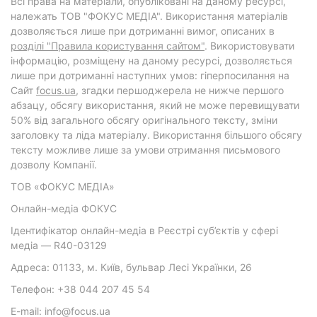
Всі права на матеріали, опубліковані на даному ресурсі,
належать ТОВ "ФОКУС МЕДІА". Використання матеріалів
дозволяється лише при дотриманні вимог, описаних в
розділі "Правила користування сайтом"
. Використовувати
інформацію, розміщену на даному ресурсі, дозволяється
лише при дотриманні наступних умов: гіперпосилання на
Cайт
focus.ua
, згадки першоджерела не нижче першого
абзацу, обсягу використання, який не може перевищувати
50% від загального обсягу оригінального тексту, зміни
заголовку та ліда матеріалу. Використання більшого обсягу
тексту можливе лише за умови отримання письмового
дозволу Компанії.
ТОВ «ФОКУС МЕДІА»
Онлайн-медіа ФОКУС
Ідентифікатор онлайн-медіа в Реєстрі суб’єктів у сфері
медіа — R40-03129
Адреса: 01133, м. Київ, бульвар Лесі Українки, 26
Телефон: +38 044 207 45 54
E-mail: info@focus.ua