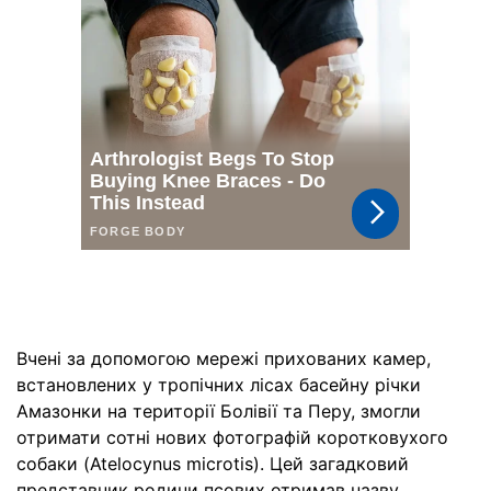
Вчені за допомогою мережі прихованих камер,
встановлених у тропічних лісах басейну річки
Амазонки на території Болівії та Перу, змогли
отримати сотні нових фотографій коротковухого
собаки (Atelocynus microtis). Цей загадковий
представник родини псових отримав назву