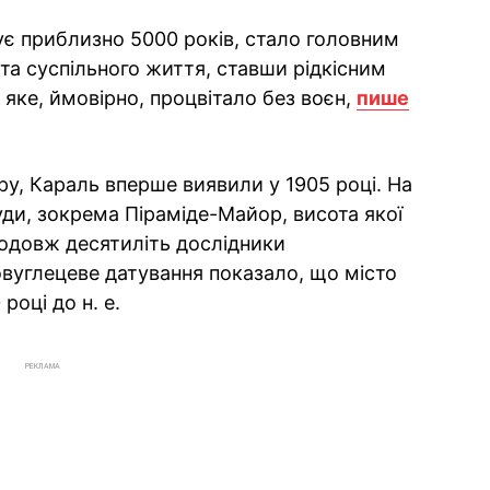
чує приблизно 5000 років, стало головним
 та суспільного життя, ставши рідкісним
яке, ймовірно, процвітало без воєн,
пише
ру, Караль вперше виявили у 1905 році. На
руди, зокрема Піраміде-Майор, висота якої
родовж десятиліть дослідники
овуглецеве датування показало, що місто
році до н. е.
РЕКЛАМА