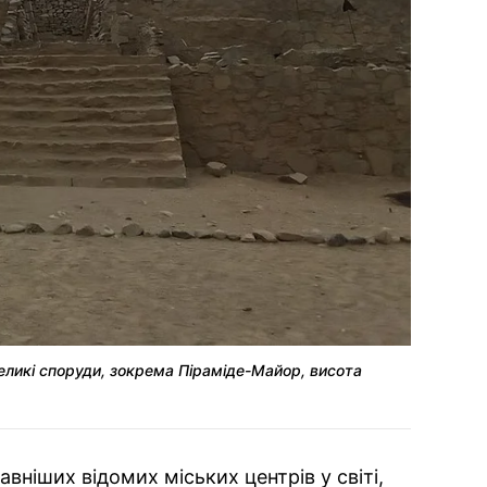
великі споруди, зокрема Піраміде-Майор, висота
вніших відомих міських центрів у світі,