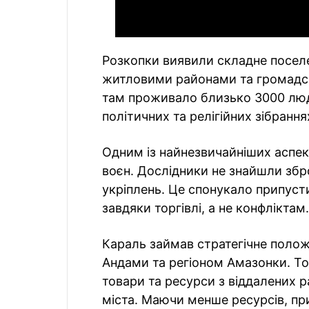
Розкопки виявили складне посел
житловими районами та громадсь
там проживало близько 3000 люде
політичних та релігійних зібрання
Одним із найнезвичайніших аспек
воєн. Дослідники не знайшли збро
укріплень. Це спонукало припуст
завдяки торгівлі, а не конфліктам.
Караль займав стратегічне поло
Андами та регіоном Амазонки. Тор
товари та ресурси з віддалених 
міста. Маючи менше ресурсів, при