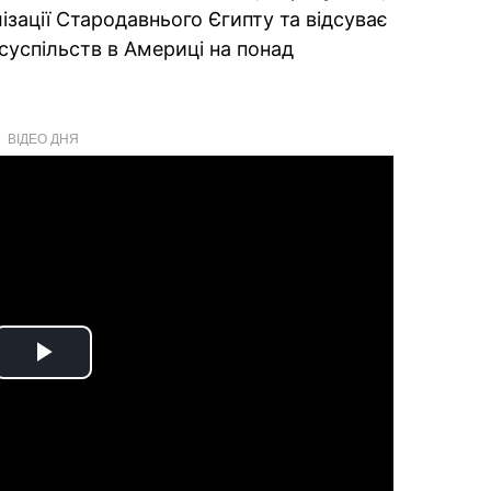
зації Стародавнього Єгипту та відсуває
суспільств в Америці на понад
ВІДЕО ДНЯ
Play
Video