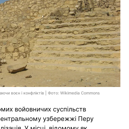
наючи воєн і конфліктів | Фото: Wikimedia Commons
омих войовничих суспільств
ентральному узбережжі Перу
ізація. У місці, відомому як