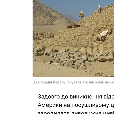
Цивілізація Караль існувала тисячі років не з
Задовго до виникнення від
Америки на посушливому ц
зародилася дивовижна цивіл