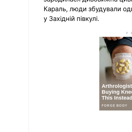
Караль, люди збудували оди
у Західній півкулі.