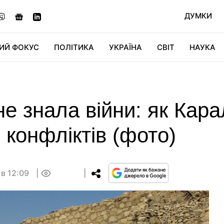
ДУМКИ
ИЙ ФОКУС
ПОЛІТИКА
УКРАЇНА
СВІТ
НАУКА
ДІДЖИТАЛ
АВТО
СВІТФАН
КУ
не знала війни: як Кара
з конфліктів (фото)
 в 12:09
0