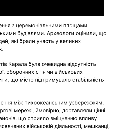
ення з церемоніальними площами,
кими будівлями. Археологи оцінили, що
й, які брали участь у великих
х.
тів Карала була очевидна відсутність
ї, оборонних стін чи військових
ити, що місто підтримувало стабільність
ження між тихоокеанським узбережжям,
гові мережі, ймовірно, доставляли цінні
районів, що сприяло зміцненню впливу
свячених військовій діяльності, мешканці,